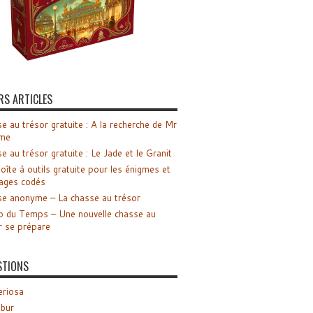
RS ARTICLES
e au trésor gratuite : A la recherche de Mr
me
e au trésor gratuite : Le Jade et le Granit
oîte à outils gratuite pour les énigmes et
ages codés
e anonyme – La chasse au trésor
o du Temps – Une nouvelle chasse au
r se prépare
STIONS
riosa
ibur