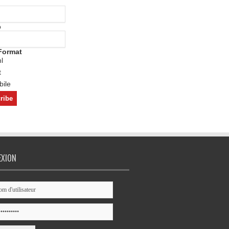
o
Format
l
t
ile
EXION