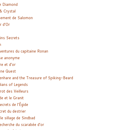
e Diamond
& Crystal
gement de Salomon
ir d’Or
ns Secrets
m
ventures du capitaine Ronan
se anonyme
re et d’or
ne Quest
enhare and the Treasure of Spiking-Beard
ians of Legends
rot des Veilleurs
de et le Granit
ecrets de l’Égide
cret du destrier
le sillage de Sindbad
recherche du scarabée d’or