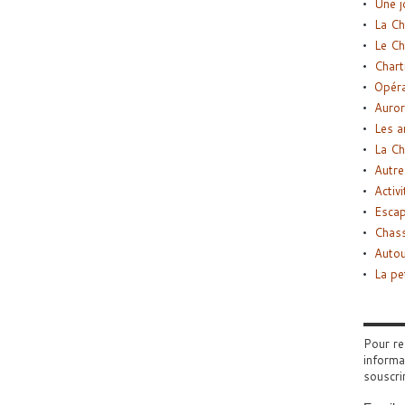
Une j
La Ch
Le Ch
Chart
Opéra
Auror
Les a
La Ch
Autre
Activi
Esca
Chass
Autou
La pe
Pour re
informa
souscri