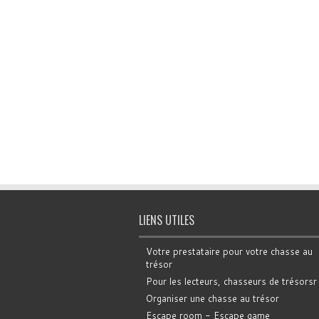
LIENS UTILES
Votre prestataire pour votre chasse au
trésor
Pour les lecteurs, chasseurs de trésorsr
Organiser une chasse au trésor
Escape room - Escape game