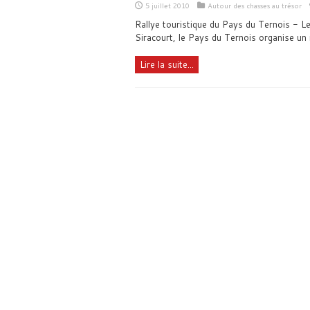
5 juillet 2010
Autour des chasses au trésor
Rallye touristique du Pays du Ternois - Le
Siracourt, le Pays du Ternois organise un r
Lire la suite...