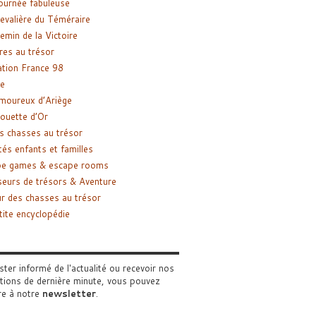
ournée fabuleuse
evalière du Téméraire
emin de la Victoire
res au trésor
tion France 98
e
moureux d’Ariège
ouette d’Or
s chasses au trésor
tés enfants et familles
pe games & escape rooms
eurs de trésors & Aventure
r des chasses au trésor
tite encyclopédie
ster informé de l'actualité ou recevoir nos
tions de dernière minute, vous pouvez
re à notre
newsletter
.