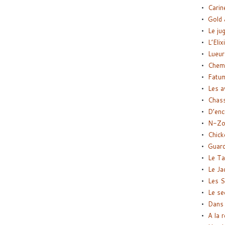
Carin
Gold 
Le ju
L’Elix
Lueur
Chemi
Fatu
Les a
Chas
D’enc
N-Zo
Chick
Guard
Le Ta
Le Ja
Les S
Le se
Dans 
A la 