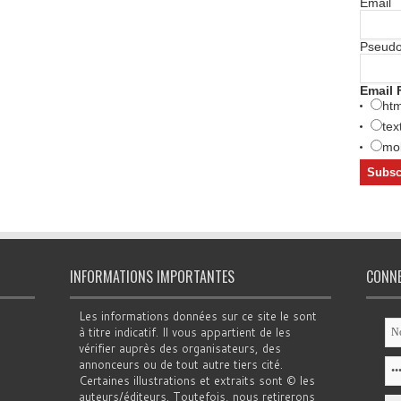
Email
Pseud
Email 
htm
tex
mob
INFORMATIONS IMPORTANTES
CONN
Les informations données sur ce site le sont
à titre indicatif. Il vous appartient de les
vérifier auprès des organisateurs, des
annonceurs ou de tout autre tiers cité.
Certaines illustrations et extraits sont © les
auteurs/éditeurs. Toutefois, nous retirerons