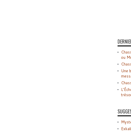
DERNIE
Chass
ou M
Chass
Une b
mess
Chass
L’Éch
tréso
SUGGE
Myste
Exkal