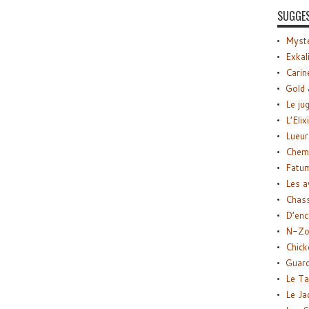
SUGGE
Myste
Exkal
Carin
Gold 
Le ju
L’Elix
Lueur
Chemi
Fatu
Les a
Chas
D’enc
N-Zo
Chick
Guard
Le Ta
Le Ja