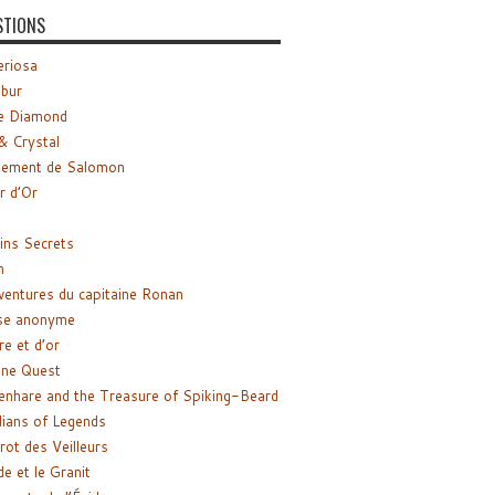
STIONS
riosa
ibur
e Diamond
& Crystal
gement de Salomon
ir d’Or
ns Secrets
m
ventures du capitaine Ronan
se anonyme
re et d’or
ne Quest
enhare and the Treasure of Spiking-Beard
ians of Legends
rot des Veilleurs
de et le Granit