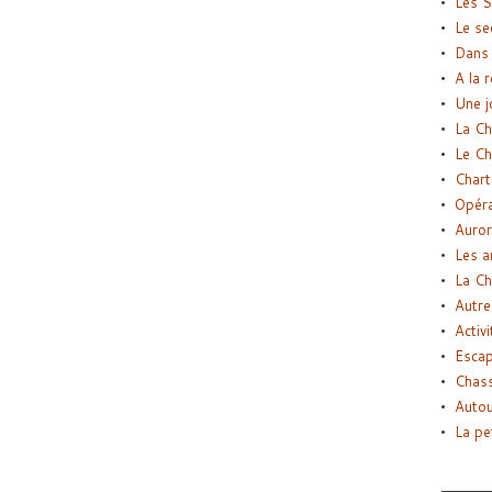
Les S
Le se
Dans 
A la 
Une j
La Ch
Le Ch
Chart
Opéra
Auror
Les a
La Ch
Autre
Activi
Esca
Chass
Autou
La pe