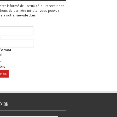
ster informé de l'actualité ou recevoir nos
tions de dernière minute, vous pouvez
re à notre
newsletter
.
o
Format
l
t
ile
EXION