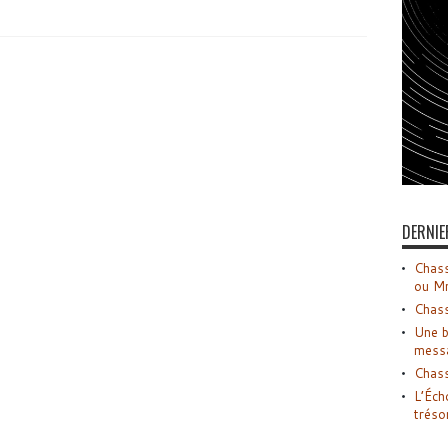
DERNIE
Chass
ou M
Chass
Une b
mess
Chass
L’Éch
tréso