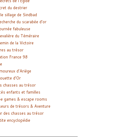
ecrets de l’Égide
cret du destrier
le sillage de Sindbad
recherche du scarabée d’or
ournée fabuleuse
evalière du Téméraire
emin de la Victoire
res au trésor
tion France 98
e
moureux d’Ariège
ouette d’Or
s chasses au trésor
tés enfants et familles
pe games & escape rooms
eurs de trésors & Aventure
r des chasses au trésor
tite encyclopédie