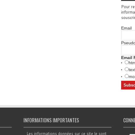
Pour re
informa
souscri
Email
Pseud
Email 
htm
tex
mob
INFORMATIONS IMPORTANTES
CONN
Les informations données sur ce site le sont