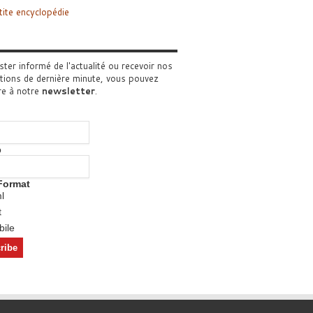
tite encyclopédie
ster informé de l'actualité ou recevoir nos
tions de dernière minute, vous pouvez
re à notre
newsletter
.
o
Format
l
t
ile