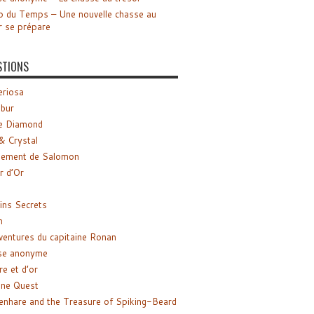
o du Temps – Une nouvelle chasse au
r se prépare
STIONS
riosa
ibur
e Diamond
& Crystal
gement de Salomon
ir d’Or
ns Secrets
m
ventures du capitaine Ronan
se anonyme
re et d’or
ne Quest
enhare and the Treasure of Spiking-Beard