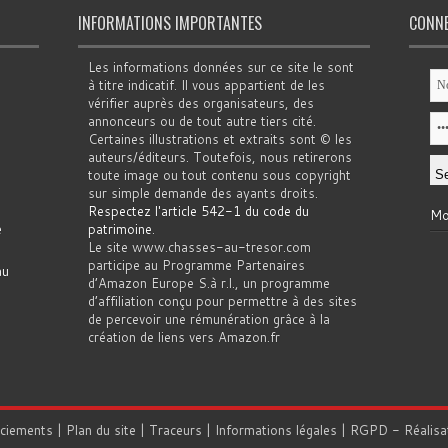
INFORMATIONS IMPORTANTES
CONN
Les informations données sur ce site le sont
à titre indicatif. Il vous appartient de les
vérifier auprès des organisateurs, des
annonceurs ou de tout autre tiers cité.
Certaines illustrations et extraits sont © les
auteurs/éditeurs. Toutefois, nous retirerons
toute image ou tout contenu sous copyright
sur simple demande des ayants droits.
Respectez l'article 542-1 du code du
Mo
e
patrimoine
.
Le site www.chasses-au-tresor.com
participe au Programme Partenaires
au
d’Amazon Europe S.à r.l., un programme
d’affiliation conçu pour permettre à des sites
de percevoir une rémunération grâce à la
création de liens vers Amazon.fr
rciements
|
Plan du site
|
Traceurs
|
Informations légales
|
RGPD
- Réalisa