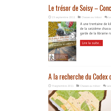
Le trésor de Soisy – Con
23 septembre 2011
Chasses au trésor
La
A une trentaine de k
de la seizième chasse
garde de la librairie r
Lire la suite...
A la recherche du Codex 
9 septembre 2011
Chasses au trésor
Lai