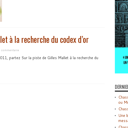
let à la recherche du codex d’or
n commentaire
11, partez Sur la piste de Gilles Mallet à la recherche du
DERNIE
Chass
ou M
Chass
Une b
mess
Chass