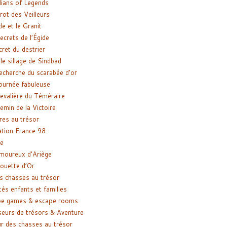
ians of Legends
rot des Veilleurs
de et le Granit
ecrets de l’Égide
cret du destrier
le sillage de Sindbad
recherche du scarabée d’or
ournée fabuleuse
evalière du Téméraire
emin de la Victoire
res au trésor
tion France 98
e
moureux d’Ariège
ouette d’Or
s chasses au trésor
tés enfants et familles
pe games & escape rooms
eurs de trésors & Aventure
r des chasses au trésor