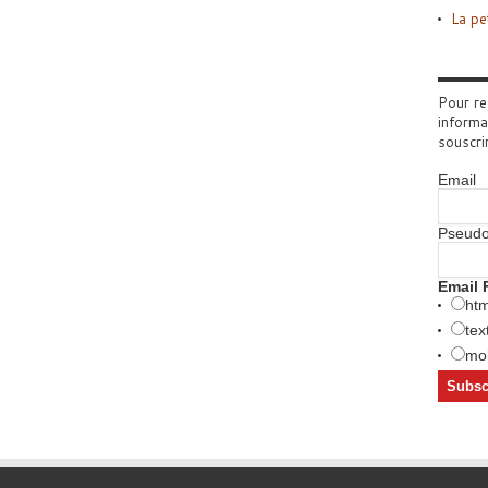
La pe
Pour re
informa
souscri
Email
Pseud
Email 
htm
tex
mob