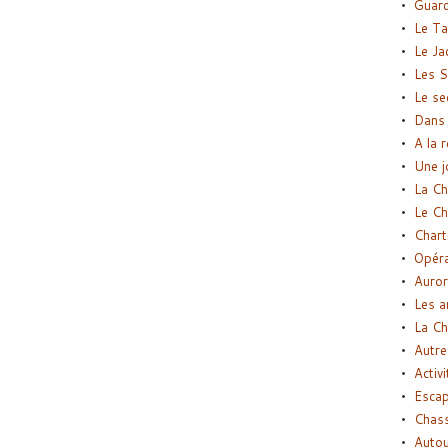
Guard
Le Ta
Le Ja
Les S
Le se
Dans 
A la 
Une j
La Ch
Le Ch
Chart
Opéra
Auror
Les a
La Ch
Autre
Activi
Esca
Chass
Autou