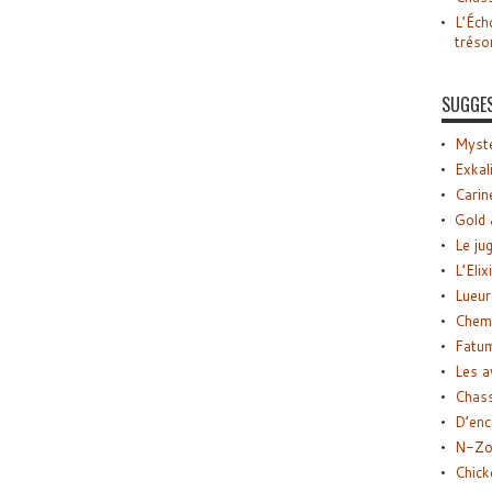
L’Éch
tréso
SUGGE
Myste
Exkal
Carin
Gold 
Le ju
L’Elix
Lueur
Chemi
Fatu
Les a
Chas
D’enc
N-Zo
Chick