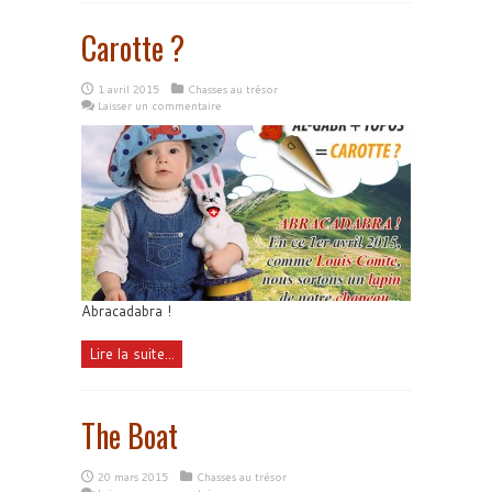
Carotte ?
1 avril 2015
Chasses au trésor
Laisser un commentaire
Abracadabra !
Lire la suite...
The Boat
20 mars 2015
Chasses au trésor