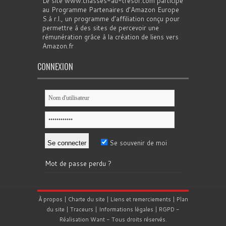
Le site www.chasses-au-tresor.com participe
au Programme Partenaires d’Amazon Europe
S.à r.l., un programme d’affiliation conçu pour
permettre à des sites de percevoir une
rémunération grâce à la création de liens vers
Amazon.fr
CONNEXION
Se souvenir de moi
Mot de passe perdu ?
À propos
|
Charte du site
|
Liens et remerciements
|
Plan
du site
|
Traceurs
|
Informations légales
|
RGPD
-
Réalisation
Want
- Tous droits réservés.