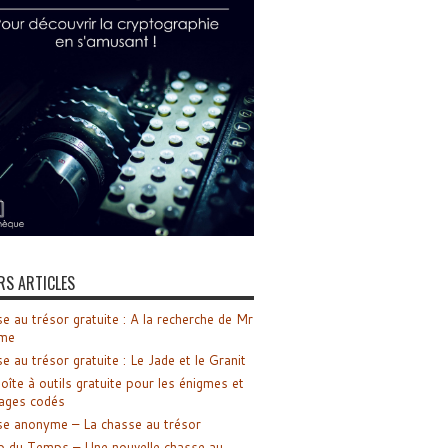
RS ARTICLES
e au trésor gratuite : A la recherche de Mr
me
e au trésor gratuite : Le Jade et le Granit
oîte à outils gratuite pour les énigmes et
ages codés
e anonyme – La chasse au trésor
o du Temps – Une nouvelle chasse au