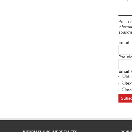
Pour re
informa
souscri
Email
Pseud
Email 
htm
tex
mob