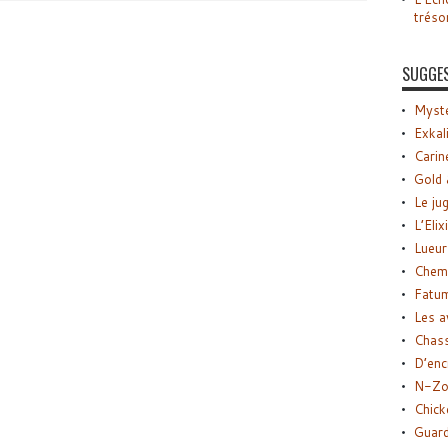
tréso
SUGGE
Myste
Exkal
Carin
Gold 
Le ju
L’Elix
Lueur
Chemi
Fatu
Les a
Chas
D’enc
N-Zo
Chick
Guard