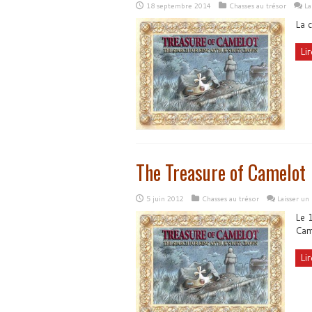
18 septembre 2014
Chasses au trésor
La
La c
Lir
The Treasure of Camelot
5 juin 2012
Chasses au trésor
Laisser u
Le 
Cam
Lir