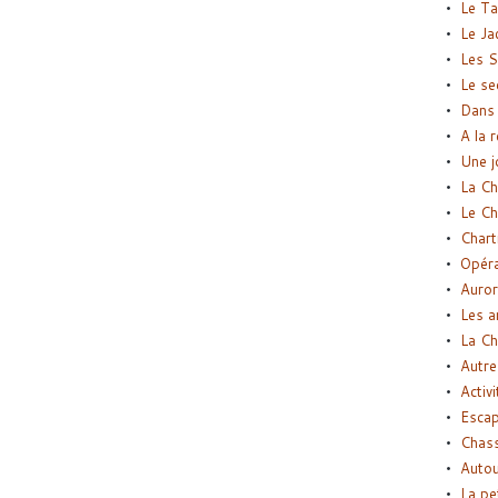
Le Ta
Le Ja
Les S
Le se
Dans 
A la 
Une j
La Ch
Le Ch
Chart
Opéra
Auror
Les a
La Ch
Autre
Activi
Esca
Chass
Autou
La pe