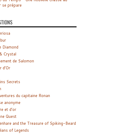
r se prépare
STIONS
riosa
ibur
e Diamond
& Crystal
gement de Salomon
ir d’Or
ns Secrets
m
ventures du capitaine Ronan
se anonyme
re et d’or
ne Quest
enhare and the Treasure of Spiking-Beard
ians of Legends