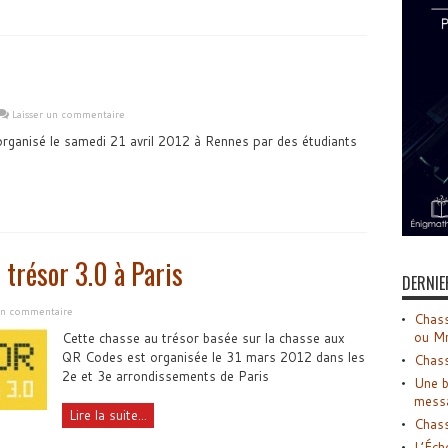
Laisser un commentaire
rganisé le samedi 21 avril 2012 à Rennes par des étudiants
trésor 3.0 à Paris
DERNIE
 un commentaire
Chass
ou M
Cette chasse au trésor basée sur la chasse aux
QR Codes est organisée le 31 mars 2012 dans les
Chass
2e et 3e arrondissements de Paris
Une b
mess
Lire la suite...
Chass
L’Éch