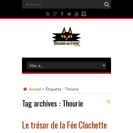
Accueil
»
Étiquette :
Thourie
Tag archives :
Thourie
Le trésor de la Fée Clochette