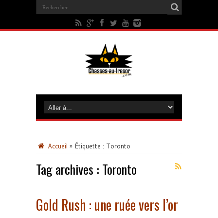
Accueil
»
Étiquette :
Toronto
Tag archives :
Toronto
Gold Rush : une ruée vers l’or