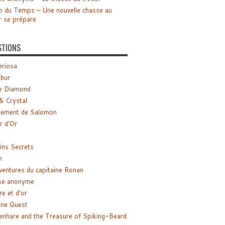
o du Temps – Une nouvelle chasse au
r se prépare
STIONS
riosa
ibur
e Diamond
& Crystal
gement de Salomon
ir d’Or
ns Secrets
m
ventures du capitaine Ronan
se anonyme
re et d’or
ne Quest
enhare and the Treasure of Spiking-Beard