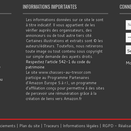
INFORMATIONS IMPORTANTES
CONN
Les informations données sur ce site le sont
à titre indicatif. Il vous appartient de les
vérifier auprès des organisateurs, des
annonceurs ou de tout autre tiers cité.
Certaines illustrations et extraits sont © les
auteurs/éditeurs. Toutefois, nous retirerons
toute image ou tout contenu sous copyright
sur simple demande des ayants droits.
Respectez l'article 542-1 du code du
Mo
e
patrimoine
.
Le site www.chasses-au-tresor.com
participe au Programme Partenaires
au
d’Amazon Europe S.à r.l., un programme
d’affiliation conçu pour permettre à des sites
de percevoir une rémunération grâce à la
création de liens vers Amazon.fr
rciements
|
Plan du site
|
Traceurs
|
Informations légales
|
RGPD
- Réalisa