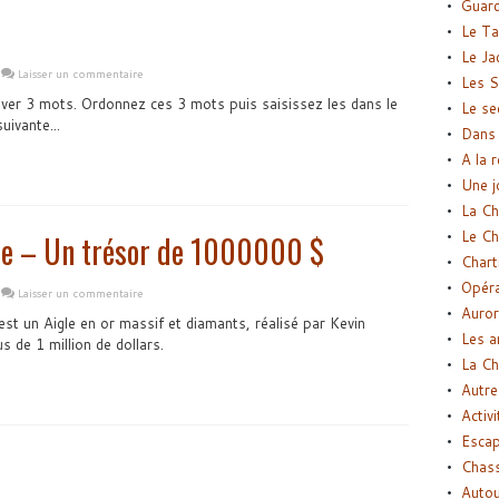
Guard
Le Ta
Le Ja
Laisser un commentaire
Les S
uver 3 mots. Ordonnez ces 3 mots puis saisissez les dans le
Le se
uivante...
Dans 
A la 
Une j
La Ch
Le Ch
gle – Un trésor de 1000000 $
Chart
Opéra
Laisser un commentaire
Auror
est un Aigle en or massif et diamants, réalisé par Kevin
Les a
us de 1 million de dollars.
La Ch
Autre
Activi
Esca
Chass
Autou