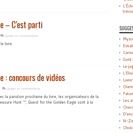
L’Éch
tréso
e – C’est parti
SUGGE
Laisser un commentaire
Myste
e livre
Exkal
Carin
Gold 
Le ju
L’Elix
e : concours de vidéos
Lueur
Chemi
Laisser un commentaire
Fatu
c la parution prochaine du livre, les organisateurs de la
Les a
easure Hunt ™, Quest for the Golden Eagle sont à la
Chas
D’enc
N-Zo
Chick