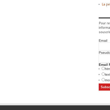
La pe
Pour re
informa
souscri
Email
Pseud
Email 
htm
tex
mob