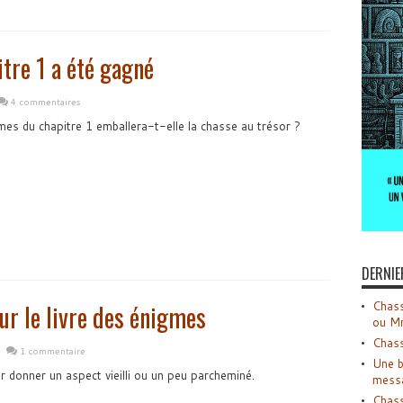
itre 1 a été gagné
4 commentaires
mes du chapitre 1 emballera-t-elle la chasse au trésor ?
DERNIE
Chass
r le livre des énigmes
ou M
Chass
1 commentaire
Une b
r donner un aspect vieilli ou un peu parcheminé.
mess
Chass