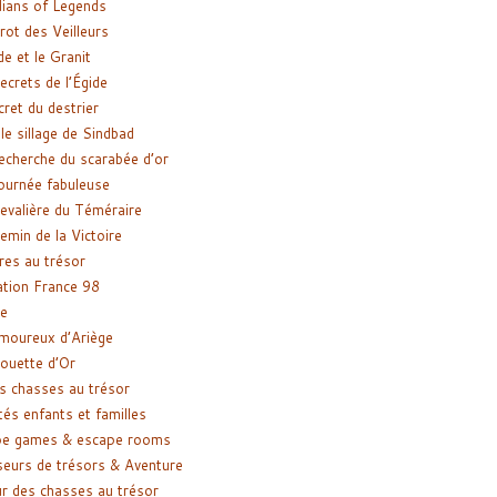
ians of Legends
rot des Veilleurs
de et le Granit
ecrets de l’Égide
cret du destrier
le sillage de Sindbad
recherche du scarabée d’or
ournée fabuleuse
evalière du Téméraire
emin de la Victoire
res au trésor
tion France 98
e
moureux d’Ariège
ouette d’Or
s chasses au trésor
tés enfants et familles
pe games & escape rooms
eurs de trésors & Aventure
r des chasses au trésor