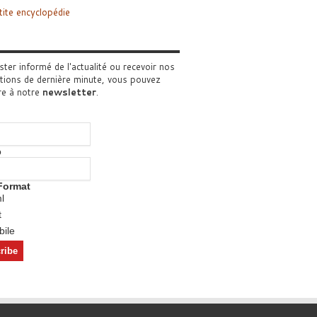
tite encyclopédie
ster informé de l'actualité ou recevoir nos
tions de dernière minute, vous pouvez
re à notre
newsletter
.
o
Format
l
t
ile