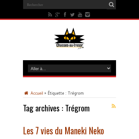
Accueil
»
Étiquette :
Trégrom
Tag archives :
Trégrom
Les 7 vies du Maneki Neko