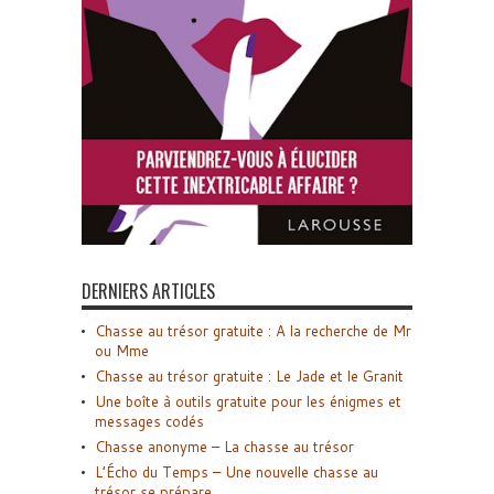
DERNIERS ARTICLES
Chasse au trésor gratuite : A la recherche de Mr
ou Mme
Chasse au trésor gratuite : Le Jade et le Granit
Une boîte à outils gratuite pour les énigmes et
messages codés
Chasse anonyme – La chasse au trésor
L’Écho du Temps – Une nouvelle chasse au
trésor se prépare