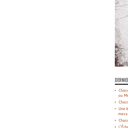
DERNIE
Chass
ou M
Chass
Une b
mess
Chass
L’Éch