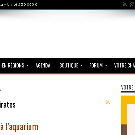
a - Un lot à 50 000 €
EN RÉGIONS
AGENDA
BOUTIQUE
FORUM
VOTRE CHA
VOTRE 
s
irates
 à l’aquarium