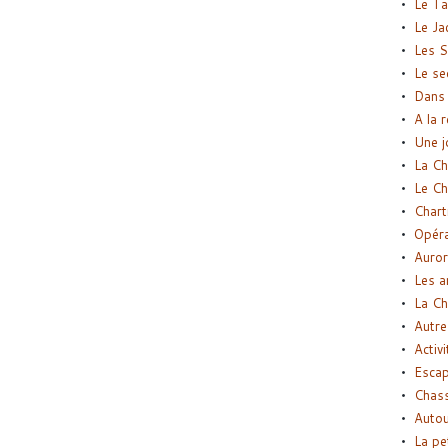
Le Ta
Le Ja
Les S
Le se
Dans 
A la 
Une j
La Ch
Le Ch
Chart
Opéra
Auror
Les a
La Ch
Autre
Activi
Esca
Chass
Autou
La pe