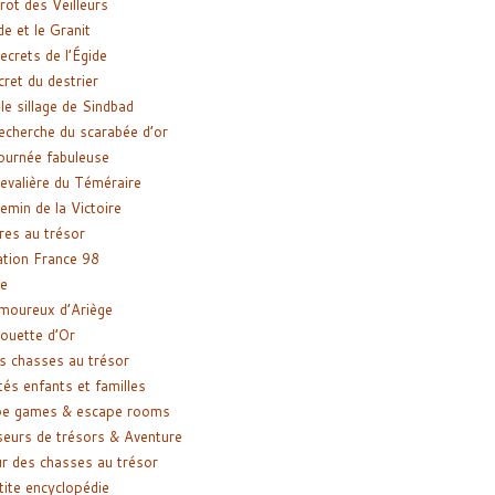
rot des Veilleurs
de et le Granit
ecrets de l’Égide
cret du destrier
le sillage de Sindbad
recherche du scarabée d’or
ournée fabuleuse
evalière du Téméraire
emin de la Victoire
res au trésor
tion France 98
e
moureux d’Ariège
ouette d’Or
s chasses au trésor
tés enfants et familles
pe games & escape rooms
eurs de trésors & Aventure
r des chasses au trésor
tite encyclopédie