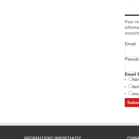
Pour re
informa
souscri
Email
Pseud
Email 
htm
tex
mob
INFORMATIONS IMPORTANTES
CONN