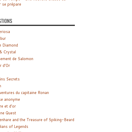
r se prépare
STIONS
riosa
ibur
e Diamond
& Crystal
gement de Salomon
ir d’Or
ns Secrets
m
ventures du capitaine Ronan
se anonyme
re et d’or
ne Quest
enhare and the Treasure of Spiking-Beard
ians of Legends