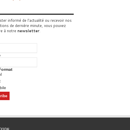
ster informé de l'actualité ou recevoir nos
tions de dernière minute, vous pouvez
re à notre
newsletter
.
o
Format
l
t
ile
EXION