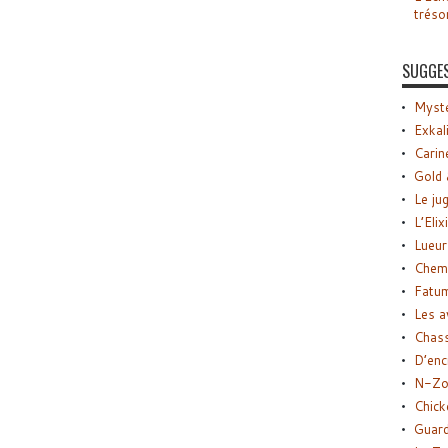
tréso
SUGGE
Myste
Exkal
Carin
Gold 
Le ju
L’Elix
Lueur
Chemi
Fatu
Les a
Chas
D’enc
N-Zo
Chick
Guard