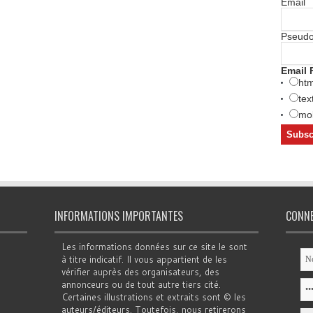
Email
Pseud
Email 
htm
tex
mob
INFORMATIONS IMPORTANTES
CONN
Les informations données sur ce site le sont
à titre indicatif. Il vous appartient de les
vérifier auprès des organisateurs, des
annonceurs ou de tout autre tiers cité.
Certaines illustrations et extraits sont © les
auteurs/éditeurs. Toutefois, nous retirerons