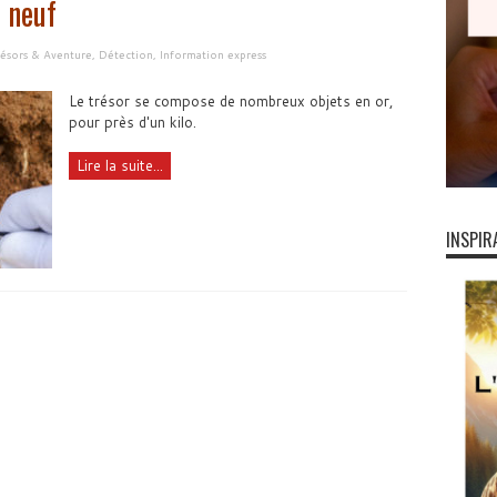
 neuf
résors & Aventure
,
Détection
,
Information express
Le trésor se compose de nombreux objets en or,
pour près d'un kilo.
Lire la suite...
INSPIR