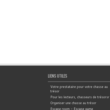
LIENS UTILES
Votre prestataire pour votre chasse au
trésor
Pour les lecteurs, chasseurs de trésorsr
Organiser une chasse au trésor
Escape room - Escape game