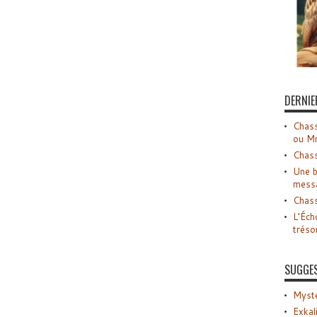
DERNIE
Chass
ou M
Chass
Une b
mess
Chass
L’Éch
tréso
SUGGE
Myste
Exkal