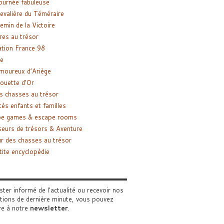
ournée fabuleuse
evalière du Téméraire
emin de la Victoire
res au trésor
tion France 98
e
moureux d’Ariège
ouette d’Or
s chasses au trésor
tés enfants et familles
pe games & escape rooms
eurs de trésors & Aventure
r des chasses au trésor
tite encyclopédie
ster informé de l'actualité ou recevoir nos
tions de dernière minute, vous pouvez
re à notre
newsletter
.