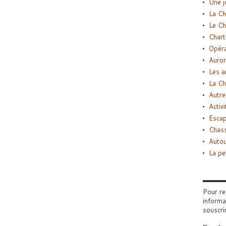
Une j
La Ch
Le Ch
Chart
Opéra
Auror
Les a
La Ch
Autre
Activi
Esca
Chass
Autou
La pe
Pour re
informa
souscri