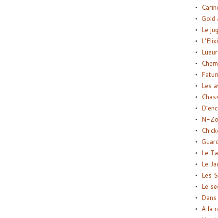
Carin
Gold 
Le ju
L’Elix
Lueur
Chemi
Fatu
Les a
Chas
D’enc
N-Zo
Chick
Guard
Le Ta
Le Ja
Les S
Le se
Dans 
A la 