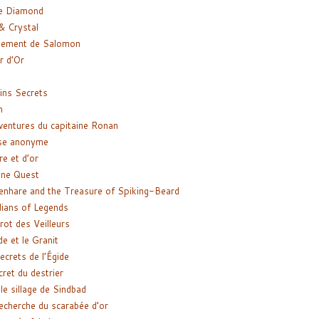
e Diamond
& Crystal
gement de Salomon
ir d’Or
ns Secrets
m
ventures du capitaine Ronan
se anonyme
re et d’or
ne Quest
enhare and the Treasure of Spiking-Beard
ians of Legends
rot des Veilleurs
de et le Granit
ecrets de l’Égide
cret du destrier
le sillage de Sindbad
recherche du scarabée d’or