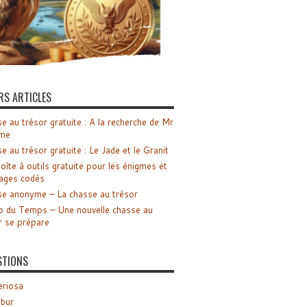
RS ARTICLES
e au trésor gratuite : A la recherche de Mr
me
e au trésor gratuite : Le Jade et le Granit
oîte à outils gratuite pour les énigmes et
ages codés
e anonyme – La chasse au trésor
o du Temps – Une nouvelle chasse au
r se prépare
STIONS
riosa
ibur