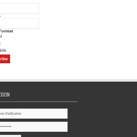
o
Format
l
t
ile
EXION