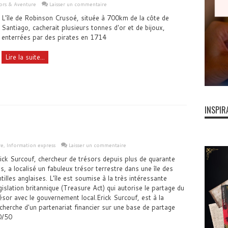
sors & Aventure
Laisser un commentaire
L'île de Robinson Crusoé, située à 700km de la côte de
Santiago, cacherait plusieurs tonnes d'or et de bijoux,
enterrées par des pirates en 1714
Lire la suite...
INSPIR
re
,
Information express
Laisser un commentaire
ick Surcouf, chercheur de trésors depuis plus de quarante
s, a localisé un fabuleux trésor terrestre dans une île des
tilles anglaises. L'île est soumise à la très intéressante
gislation britannique (Treasure Act) qui autorise le partage du
ésor avec le gouvernement local.Erick Surcouf, est à la
cherche d'un partenariat financier sur une base de partage
0/50