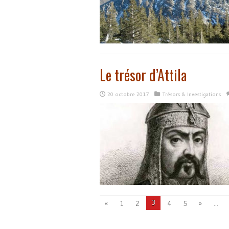
Le trésor d’Attila
20 octobre 2017
Trésors & Investigations
3
«
1
2
4
5
»
...