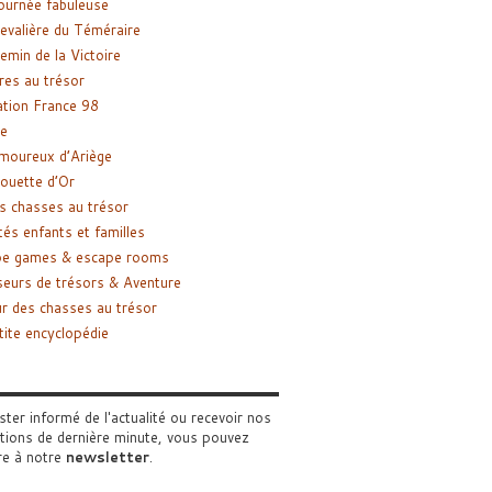
ournée fabuleuse
evalière du Téméraire
emin de la Victoire
res au trésor
tion France 98
e
moureux d’Ariège
ouette d’Or
s chasses au trésor
tés enfants et familles
pe games & escape rooms
eurs de trésors & Aventure
r des chasses au trésor
tite encyclopédie
ster informé de l'actualité ou recevoir nos
tions de dernière minute, vous pouvez
re à notre
newsletter
.