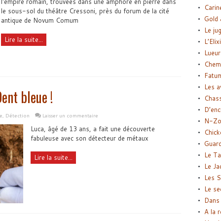
l'empire romain, trouvées dans une amphore en pierre dans
Carin
le sous-sol du théâtre Cressoni, près du forum de la cité
Gold 
antique de Novum Comum
Le ju
Lire la suite...
L’Elix
Lueur
Chemi
Fatu
Les a
ent bleue !
Chas
D’enc
e
,
Détection
Laisser un commentaire
N-Zo
Luca, âgé de 13 ans, a fait une découverte
Chick
fabuleuse avec son détecteur de métaux
Guard
Le Ta
Lire la suite...
Le Ja
Les S
Le se
Dans 
A la 