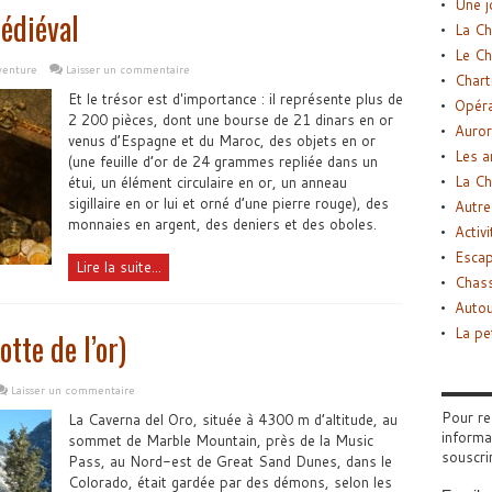
Une j
édiéval
La Ch
Le Ch
venture
Laisser un commentaire
Chart
Et le trésor est d'importance : il représente plus de
Opéra
2 200 pièces, dont une bourse de 21 dinars en or
Auror
venus d’Espagne et du Maroc, des objets en or
Les a
(une feuille d’or de 24 grammes repliée dans un
La Ch
étui, un élément circulaire en or, un anneau
sigillaire en or lui et orné d’une pierre rouge), des
Autre
monnaies en argent, des deniers et des oboles.
Activi
Esca
Lire la suite...
Chass
Autou
La pe
tte de l’or)
Laisser un commentaire
Pour re
La Caverna del Oro, située à 4300 m d’altitude, au
informa
sommet de Marble Mountain, près de la Music
souscri
Pass, au Nord-est de Great Sand Dunes, dans le
Colorado, était gardée par des démons, selon les