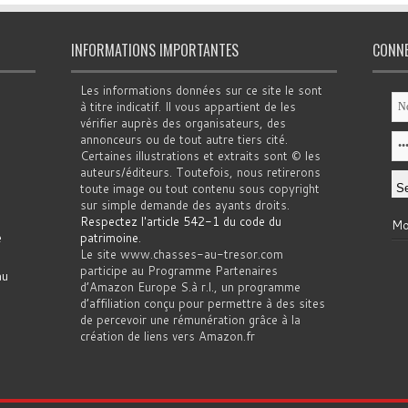
INFORMATIONS IMPORTANTES
CONN
Les informations données sur ce site le sont
à titre indicatif. Il vous appartient de les
vérifier auprès des organisateurs, des
annonceurs ou de tout autre tiers cité.
Certaines illustrations et extraits sont © les
auteurs/éditeurs. Toutefois, nous retirerons
toute image ou tout contenu sous copyright
sur simple demande des ayants droits.
Respectez l'article 542-1 du code du
Mo
e
patrimoine
.
Le site www.chasses-au-tresor.com
participe au Programme Partenaires
au
d’Amazon Europe S.à r.l., un programme
d’affiliation conçu pour permettre à des sites
de percevoir une rémunération grâce à la
création de liens vers Amazon.fr