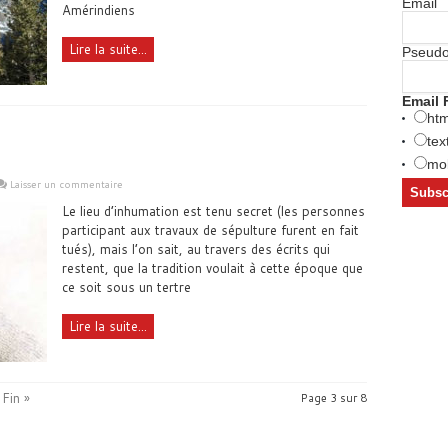
Email
Amérindiens
Lire la suite...
Pseud
Email 
htm
tex
mob
Laisser un commentaire
Le lieu d’inhumation est tenu secret (les personnes
participant aux travaux de sépulture furent en fait
tués), mais l’on sait, au travers des écrits qui
restent, que la tradition voulait à cette époque que
ce soit sous un tertre
Lire la suite...
Fin »
Page 3 sur 8