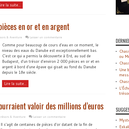
ire la suite...
ièces en or et en argent
ésors & Aventure
Laisser un commentaire
DERNIE
Comme pour beaucoup de cours d'eau en ce moment, le
niveau des eaux du Danube est exceptionnellement bas.
Chass
C'est ce qui a permis la découverte à Erd, au sud de
ou M
Budapest, d'un trésor d'environ 2 000 pièces en or et en
Chass
argent à bord d'une épave qui gisait au fond du Danube
Une b
depuis le 18e siècle.
mess
Chass
Lire la suite...
L’Éch
tréso
urraient valoir des millions d’euros
SUGGE
trésors & Aventure
Laisser un commentaire
Myste
Il s'agit de centaines de pièces d'or datant de la fin de
Exkal