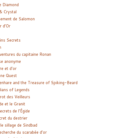
e Diamond
& Crystal
gement de Salomon
ir d’Or
ns Secrets
m
ventures du capitaine Ronan
se anonyme
re et d’or
ne Quest
enhare and the Treasure of Spiking-Beard
ians of Legends
rot des Veilleurs
de et le Granit
ecrets de l’Égide
cret du destrier
le sillage de Sindbad
recherche du scarabée d’or