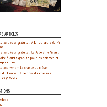
RS ARTICLES
e au trésor gratuite : A la recherche de Mr
me
e au trésor gratuite : Le Jade et le Granit
oîte à outils gratuite pour les énigmes et
ages codés
e anonyme – La chasse au trésor
o du Temps – Une nouvelle chasse au
r se prépare
STIONS
riosa
ibur