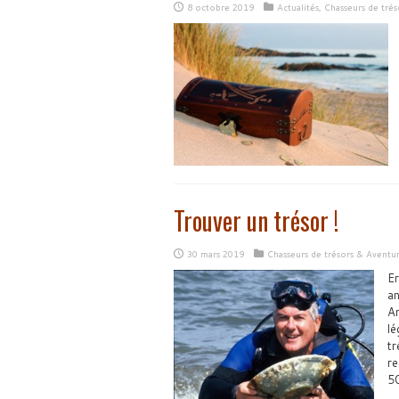
8 octobre 2019
Actualités
,
Chasseurs de tré
Trouver un trésor !
30 mars 2019
Chasseurs de trésors & Aventu
Er
an
An
lé
tr
re
5