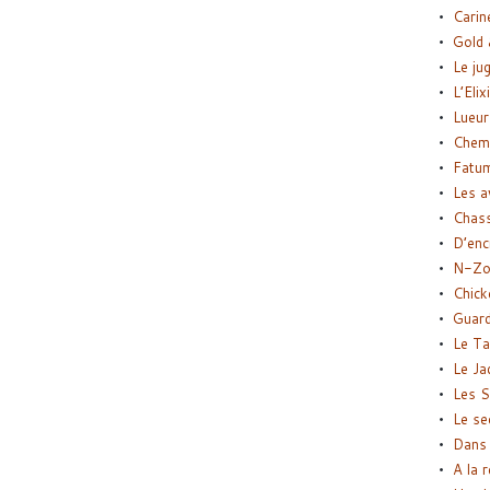
Carin
Gold 
Le ju
L’Elix
Lueur
Chemi
Fatu
Les a
Chas
D’enc
N-Zo
Chick
Guard
Le Ta
Le Ja
Les S
Le se
Dans 
A la 