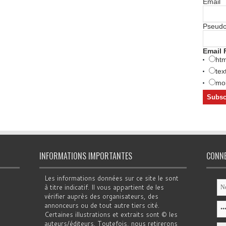
Email
Pseud
Email 
htm
tex
mob
INFORMATIONS IMPORTANTES
CONN
Les informations données sur ce site le sont
à titre indicatif. Il vous appartient de les
vérifier auprès des organisateurs, des
annonceurs ou de tout autre tiers cité.
Certaines illustrations et extraits sont © les
auteurs/éditeurs. Toutefois, nous retirerons