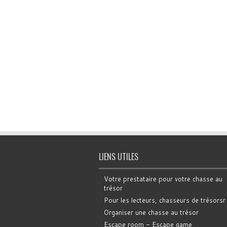
LIENS UTILES
Votre prestataire pour votre chasse au
trésor
Pour les lecteurs, chasseurs de trésorsr
Organiser une chasse au trésor
Escape room - Escape game