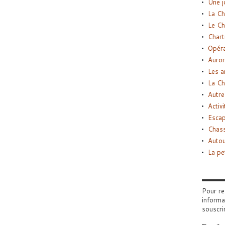
Une j
La Ch
Le Ch
Chart
Opéra
Auror
Les a
La Ch
Autre
Activi
Esca
Chass
Autou
La pe
Pour re
informa
souscri