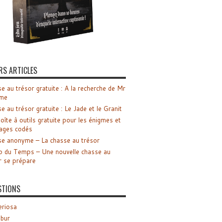
RS ARTICLES
e au trésor gratuite : A la recherche de Mr
me
e au trésor gratuite : Le Jade et le Granit
oîte à outils gratuite pour les énigmes et
ages codés
e anonyme – La chasse au trésor
o du Temps – Une nouvelle chasse au
r se prépare
STIONS
riosa
ibur