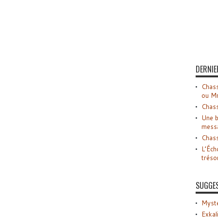
DERNIE
Chass
ou M
Chass
Une b
mess
Chass
L’Éch
tréso
SUGGE
Myste
Exkal