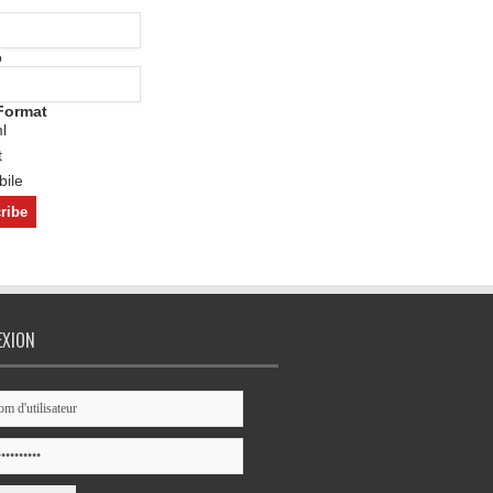
o
Format
l
t
ile
EXION