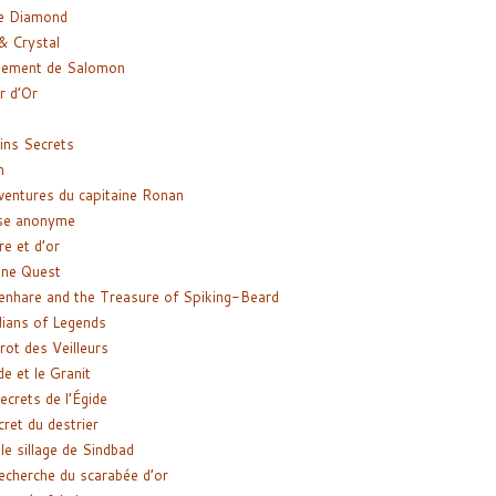
e Diamond
& Crystal
gement de Salomon
ir d’Or
ns Secrets
m
ventures du capitaine Ronan
se anonyme
re et d’or
ne Quest
enhare and the Treasure of Spiking-Beard
ians of Legends
rot des Veilleurs
de et le Granit
ecrets de l’Égide
cret du destrier
le sillage de Sindbad
recherche du scarabée d’or