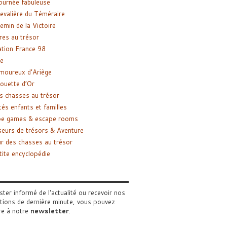
ournée fabuleuse
evalière du Téméraire
emin de la Victoire
res au trésor
tion France 98
e
moureux d’Ariège
ouette d’Or
s chasses au trésor
tés enfants et familles
pe games & escape rooms
eurs de trésors & Aventure
r des chasses au trésor
tite encyclopédie
ster informé de l'actualité ou recevoir nos
tions de dernière minute, vous pouvez
re à notre
newsletter
.