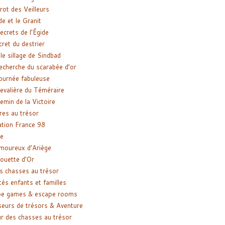
rot des Veilleurs
de et le Granit
ecrets de l’Égide
cret du destrier
le sillage de Sindbad
recherche du scarabée d’or
ournée fabuleuse
evalière du Téméraire
emin de la Victoire
res au trésor
tion France 98
e
moureux d’Ariège
ouette d’Or
s chasses au trésor
tés enfants et familles
pe games & escape rooms
eurs de trésors & Aventure
r des chasses au trésor