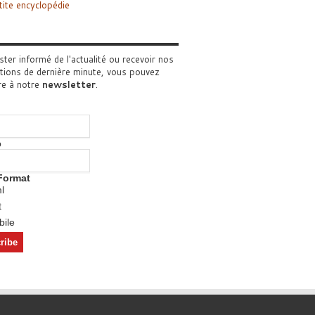
tite encyclopédie
ster informé de l'actualité ou recevoir nos
tions de dernière minute, vous pouvez
re à notre
newsletter
.
o
Format
l
t
ile