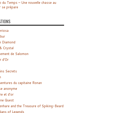
o du Temps – Une nouvelle chasse au
r se prépare
STIONS
riosa
ibur
e Diamond
& Crystal
gement de Salomon
ir d’Or
ns Secrets
m
ventures du capitaine Ronan
se anonyme
re et d’or
ne Quest
enhare and the Treasure of Spiking-Beard
ians of Legends