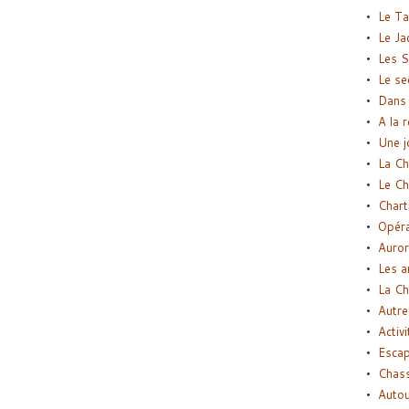
Le Ta
Le Ja
Les S
Le se
Dans 
A la 
Une j
La Ch
Le Ch
Chart
Opéra
Auror
Les a
La Ch
Autre
Activi
Esca
Chass
Autou