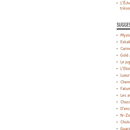
L’Éch
tréso
SUGGE
Myste
Exkal
Carin
Gold 
Le ju
L’Elix
Lueur
Chemi
Fatu
Les a
Chas
D’enc
N-Zo
Chick
Guard