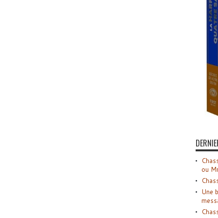
DERNIE
Chass
ou M
Chass
Une b
mess
Chass