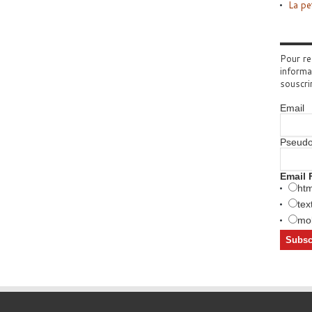
La pe
Pour re
informa
souscri
Email
Pseud
Email 
htm
tex
mob