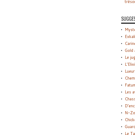
tréso
SUGGE
Myste
Exkal
Carin
Gold 
Le ju
L’Elix
Lueur
Chemi
Fatu
Les a
Chas
D’enc
N-Zo
Chick
Guard
Le Ta