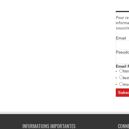
Pour re
informa
souscri
Email
Pseud
Email 
htm
tex
mob
INFORMATIONS IMPORTANTES
CONN