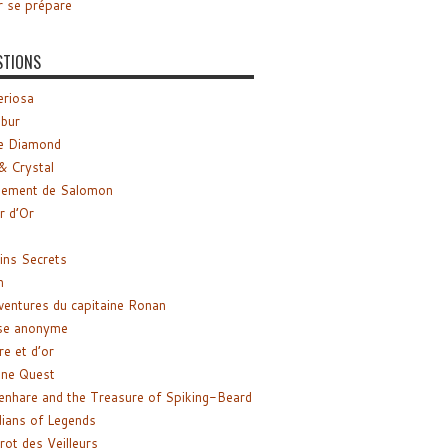
r se prépare
STIONS
riosa
ibur
e Diamond
& Crystal
gement de Salomon
ir d’Or
ns Secrets
m
ventures du capitaine Ronan
se anonyme
re et d’or
ne Quest
enhare and the Treasure of Spiking-Beard
ians of Legends
rot des Veilleurs