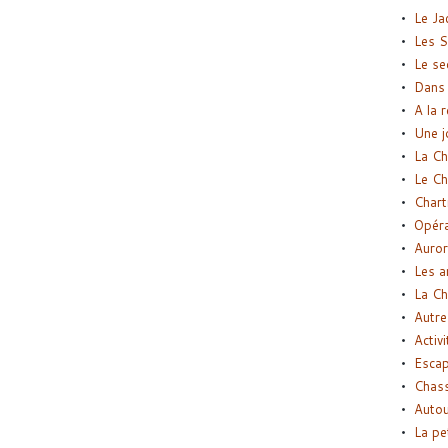
Le Ja
Les S
Le se
Dans 
A la 
Une j
La Ch
Le Ch
Chart
Opéra
Auror
Les a
La Ch
Autre
Activi
Esca
Chass
Autou
La pe