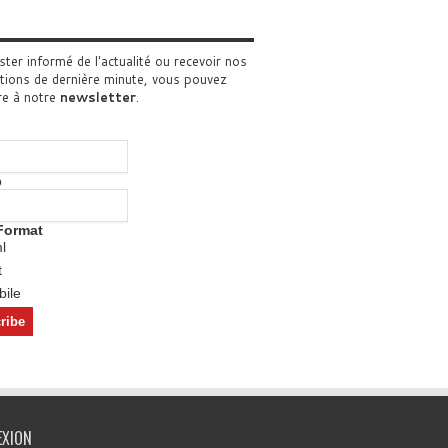
ster informé de l'actualité ou recevoir nos
tions de dernière minute, vous pouvez
re à notre
newsletter
.
o
Format
l
t
ile
EXION