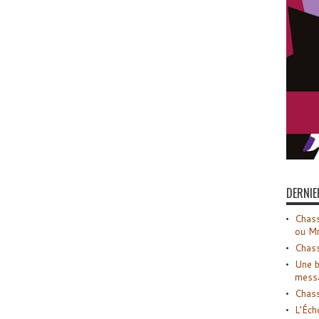
DERNIE
Chass
ou M
Chass
Une b
mess
Chass
L’Éch