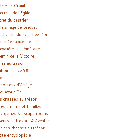
de et le Granit
ecrets de l’Égide
cret du destrier
le sillage de Sindbad
recherche du scarabée d’or
ournée fabuleuse
evalière du Téméraire
emin de la Victoire
res au trésor
tion France 98
e
moureux d’Ariège
ouette d’Or
s chasses au trésor
tés enfants et familles
pe games & escape rooms
eurs de trésors & Aventure
r des chasses au trésor
tite encyclopédie