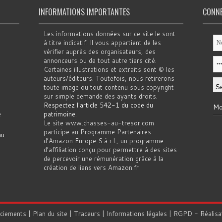
INFORMATIONS IMPORTANTES
CONN
Les informations données sur ce site le sont
à titre indicatif. Il vous appartient de les
vérifier auprès des organisateurs, des
annonceurs ou de tout autre tiers cité.
Certaines illustrations et extraits sont © les
auteurs/éditeurs. Toutefois, nous retirerons
toute image ou tout contenu sous copyright
sur simple demande des ayants droits.
Respectez l'article 542-1 du code du
Mo
e
patrimoine
.
Le site www.chasses-au-tresor.com
participe au Programme Partenaires
au
d’Amazon Europe S.à r.l., un programme
d’affiliation conçu pour permettre à des sites
de percevoir une rémunération grâce à la
création de liens vers Amazon.fr
rciements
|
Plan du site
|
Traceurs
|
Informations légales
|
RGPD
- Réalisa