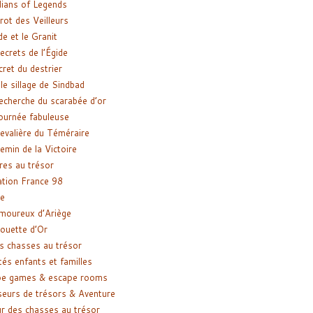
ians of Legends
rot des Veilleurs
de et le Granit
ecrets de l’Égide
cret du destrier
le sillage de Sindbad
recherche du scarabée d’or
ournée fabuleuse
evalière du Téméraire
emin de la Victoire
res au trésor
tion France 98
e
moureux d’Ariège
ouette d’Or
s chasses au trésor
tés enfants et familles
pe games & escape rooms
eurs de trésors & Aventure
r des chasses au trésor