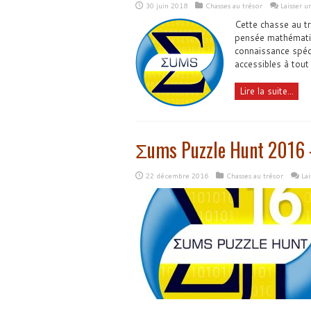
30 juin 2018
Chasses au trésor
Laisser 
Cette chasse au tr
pensée mathématiq
connaissance spéci
accessibles à tout
Lire la suite...
Σums Puzzle Hunt 2016 –
22 décembre 2016
Chasses au trésor
La