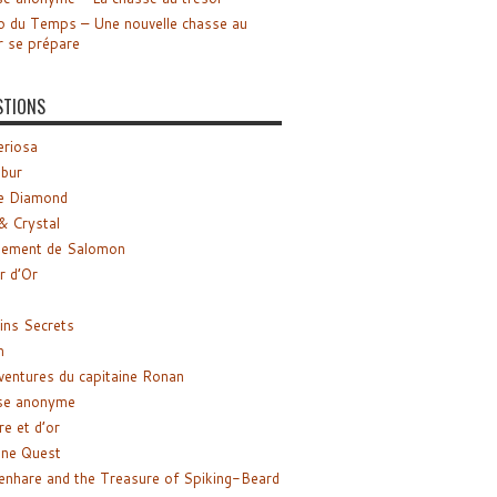
o du Temps – Une nouvelle chasse au
r se prépare
STIONS
riosa
ibur
e Diamond
& Crystal
gement de Salomon
ir d’Or
ns Secrets
m
ventures du capitaine Ronan
se anonyme
re et d’or
ne Quest
enhare and the Treasure of Spiking-Beard