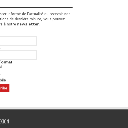
ster informé de l'actualité ou recevoir nos
tions de dernière minute, vous pouvez
re à notre
newsletter
.
o
Format
l
t
ile
EXION