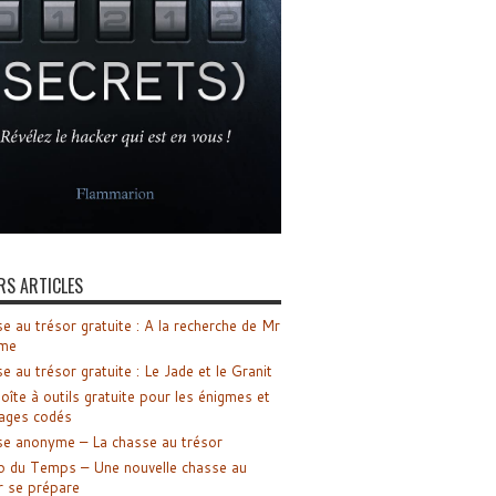
RS ARTICLES
e au trésor gratuite : A la recherche de Mr
me
e au trésor gratuite : Le Jade et le Granit
oîte à outils gratuite pour les énigmes et
ages codés
e anonyme – La chasse au trésor
o du Temps – Une nouvelle chasse au
r se prépare