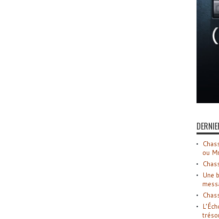
DERNIE
Chass
ou M
Chass
Une b
mess
Chass
L’Éch
tréso