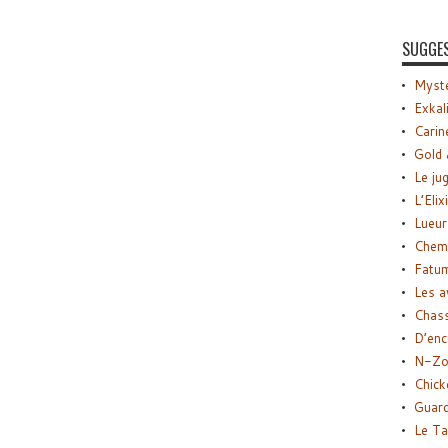
SUGGE
Myste
Exkal
Carin
Gold 
Le ju
L’Elix
Lueur
Chemi
Fatu
Les a
Chas
D’enc
N-Zo
Chick
Guard
Le Ta