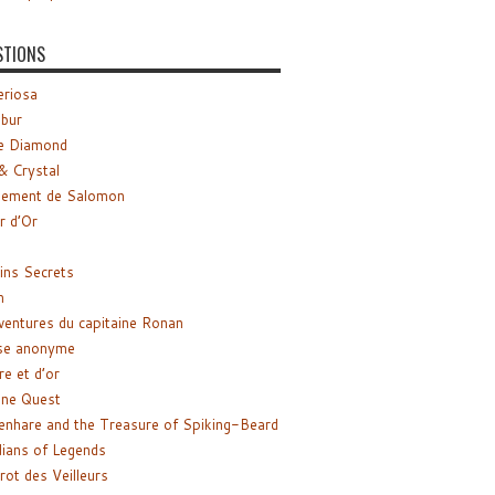
STIONS
riosa
ibur
e Diamond
& Crystal
gement de Salomon
ir d’Or
ns Secrets
m
ventures du capitaine Ronan
se anonyme
re et d’or
ne Quest
enhare and the Treasure of Spiking-Beard
ians of Legends
rot des Veilleurs