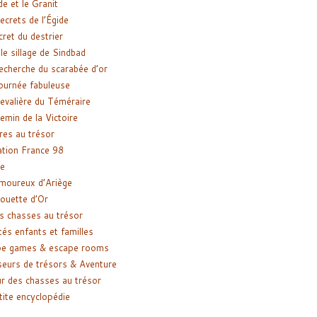
de et le Granit
ecrets de l’Égide
cret du destrier
le sillage de Sindbad
recherche du scarabée d’or
ournée fabuleuse
evalière du Téméraire
emin de la Victoire
res au trésor
tion France 98
e
moureux d’Ariège
ouette d’Or
s chasses au trésor
tés enfants et familles
pe games & escape rooms
eurs de trésors & Aventure
r des chasses au trésor
tite encyclopédie