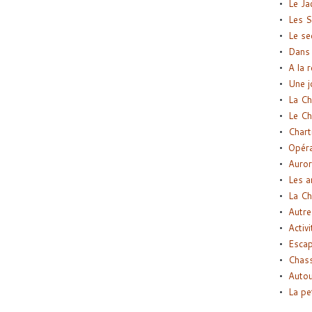
Le Ja
Les S
Le se
Dans 
A la 
Une j
La Ch
Le Ch
Chart
Opéra
Auror
Les a
La Ch
Autre
Activi
Esca
Chass
Autou
La pe