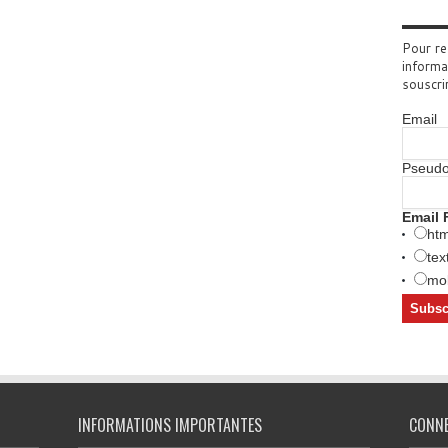
Pour re
informa
souscri
Email
Pseud
Email 
htm
tex
mob
INFORMATIONS IMPORTANTES
CONN