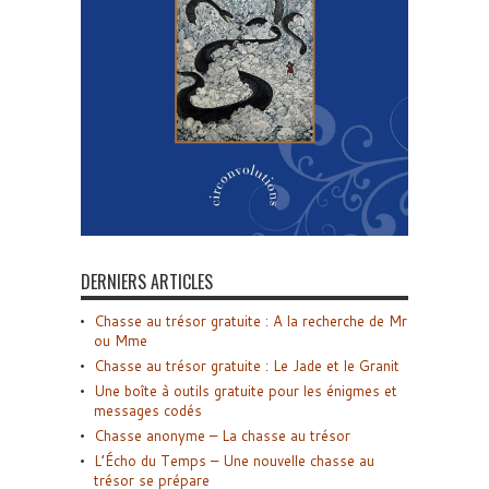
DERNIERS ARTICLES
Chasse au trésor gratuite : A la recherche de Mr
ou Mme
Chasse au trésor gratuite : Le Jade et le Granit
Une boîte à outils gratuite pour les énigmes et
messages codés
Chasse anonyme – La chasse au trésor
L’Écho du Temps – Une nouvelle chasse au
trésor se prépare