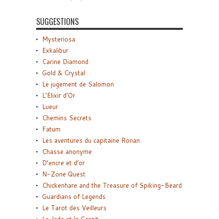
SUGGESTIONS
Mysteriosa
Exkalibur
Carine Diamond
Gold & Crystal
Le jugement de Salomon
L’Elixir d’Or
Lueur
Chemins Secrets
Fatum
Les aventures du capitaine Ronan
Chasse anonyme
D’encre et d’or
N-Zone Quest
Chickenhare and the Treasure of Spiking-Beard
Guardians of Legends
Le Tarot des Veilleurs
Le Jade et le Granit