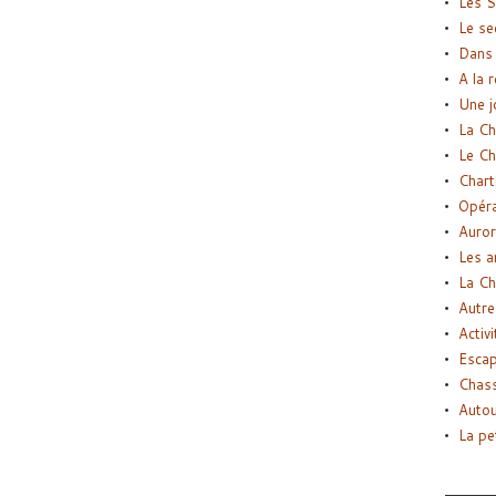
Les S
Le se
Dans 
A la 
Une j
La Ch
Le Ch
Chart
Opéra
Auror
Les a
La Ch
Autre
Activi
Esca
Chass
Autou
La pe