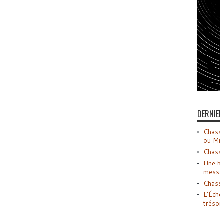
DERNIE
Chass
ou M
Chass
Une b
mess
Chass
L’Éch
tréso