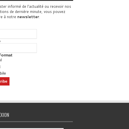
ster informé de l'actualité ou recevoir nos
tions de dernière minute, vous pouvez
re à notre
newsletter
.
o
Format
l
t
ile
EXION