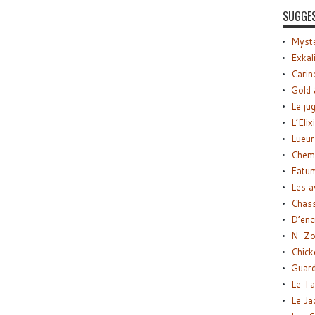
SUGGE
Myste
Exkal
Carin
Gold 
Le ju
L’Elix
Lueur
Chemi
Fatu
Les a
Chas
D’enc
N-Zo
Chick
Guard
Le Ta
Le Ja