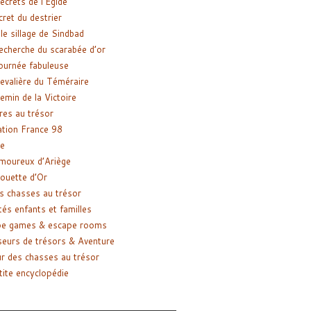
ecrets de l’Égide
cret du destrier
le sillage de Sindbad
recherche du scarabée d’or
ournée fabuleuse
evalière du Téméraire
emin de la Victoire
res au trésor
tion France 98
e
moureux d’Ariège
ouette d’Or
s chasses au trésor
tés enfants et familles
pe games & escape rooms
eurs de trésors & Aventure
r des chasses au trésor
tite encyclopédie