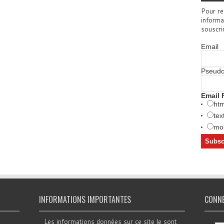
Pour re
informa
souscri
Email
Pseud
Email 
htm
tex
mob
INFORMATIONS IMPORTANTES
CONN
Les informations données sur ce site le sont