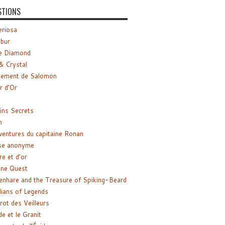
STIONS
riosa
ibur
e Diamond
& Crystal
gement de Salomon
ir d’Or
ns Secrets
m
ventures du capitaine Ronan
se anonyme
re et d’or
ne Quest
enhare and the Treasure of Spiking-Beard
ians of Legends
rot des Veilleurs
de et le Granit