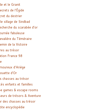
de et le Granit
ecrets de l’Égide
cret du destrier
le sillage de Sindbad
recherche du scarabée d’or
ournée fabuleuse
evalière du Téméraire
emin de la Victoire
res au trésor
tion France 98
e
moureux d’Ariège
ouette d’Or
s chasses au trésor
tés enfants et familles
pe games & escape rooms
eurs de trésors & Aventure
r des chasses au trésor
tite encyclopédie