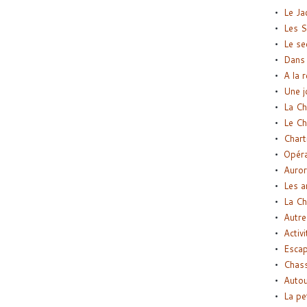
Le Ja
Les S
Le se
Dans 
A la 
Une j
La Ch
Le Ch
Chart
Opéra
Auror
Les a
La Ch
Autre
Activi
Esca
Chass
Autou
La pe