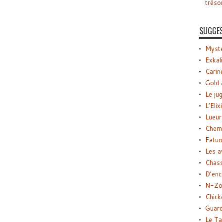
tréso
SUGGE
Myste
Exkal
Carin
Gold 
Le ju
L’Elix
Lueur
Chemi
Fatu
Les a
Chas
D’enc
N-Zo
Chick
Guard
Le Ta