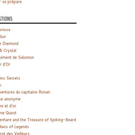
r se prépare
STIONS
riosa
ibur
e Diamond
& Crystal
gement de Salomon
ir d’Or
ns Secrets
m
ventures du capitaine Ronan
se anonyme
re et d’or
ne Quest
enhare and the Treasure of Spiking-Beard
ians of Legends
rot des Veilleurs