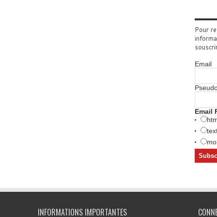
Pour re
informa
souscri
Email
Pseud
Email 
htm
tex
mob
INFORMATIONS IMPORTANTES
CONN