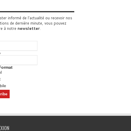
ster informé de l'actualité ou recevoir nos
tions de dernière minute, vous pouvez
re à notre
newsletter
.
o
Format
l
t
ile
EXION