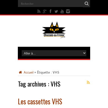
Accueil
»
Étiquette :
VHS
Tag archives :
VHS
Les cassettes VHS