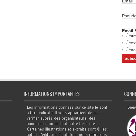
Email
Pseud
Email 
htm
tex
mob
INFORMATIONS IMPORTANTES
CONN
Les informations données sur ce site le sont
Bien
à titre indicatif. Il vous appartient de les
vérifier auprès des organisateurs, des
annonceurs ou de tout autre tiers cité.
Certaines illustrations et extraits sont © les
auteurs/éditeurs. Toutefois, nous retirerons