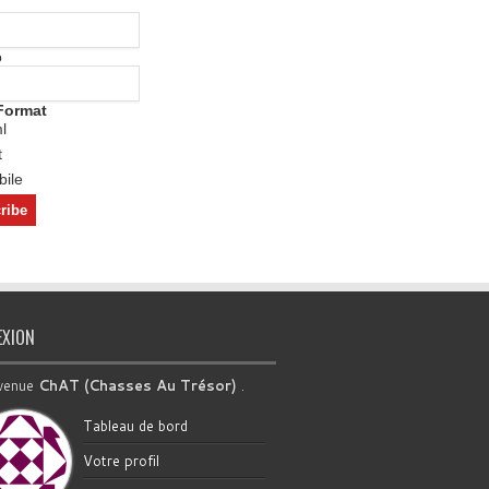
o
Format
l
t
ile
EXION
venue
ChAT (Chasses Au Trésor)
.
Tableau de bord
Votre profil