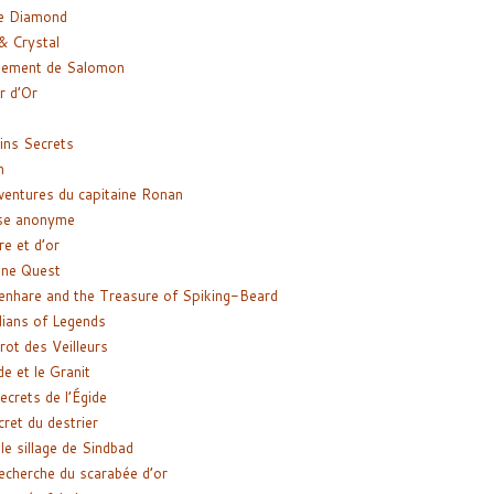
e Diamond
& Crystal
gement de Salomon
ir d’Or
ns Secrets
m
ventures du capitaine Ronan
se anonyme
re et d’or
ne Quest
enhare and the Treasure of Spiking-Beard
ians of Legends
rot des Veilleurs
de et le Granit
ecrets de l’Égide
cret du destrier
le sillage de Sindbad
recherche du scarabée d’or