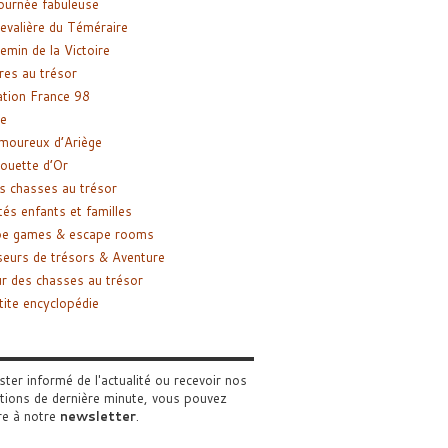
ournée fabuleuse
evalière du Téméraire
emin de la Victoire
res au trésor
tion France 98
e
moureux d’Ariège
ouette d’Or
s chasses au trésor
tés enfants et familles
pe games & escape rooms
eurs de trésors & Aventure
r des chasses au trésor
tite encyclopédie
ster informé de l'actualité ou recevoir nos
tions de dernière minute, vous pouvez
re à notre
newsletter
.