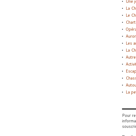
Une j
La Ch
Le Ch
Chart
Opéra
Auror
Les a
La Ch
Autre
Activi
Esca
Chass
Autou
La pe
Pour re
informa
souscri