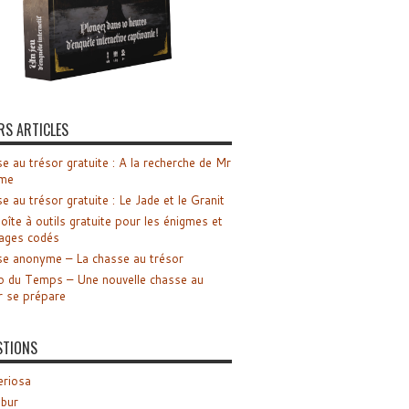
RS ARTICLES
e au trésor gratuite : A la recherche de Mr
me
e au trésor gratuite : Le Jade et le Granit
oîte à outils gratuite pour les énigmes et
ages codés
e anonyme – La chasse au trésor
o du Temps – Une nouvelle chasse au
r se prépare
STIONS
riosa
ibur