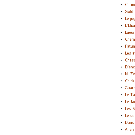
Carin
Gold 
Le ju
L’Elix
Lueur
Chemi
Fatu
Les a
Chas
D’enc
N-Zo
Chick
Guard
Le Ta
Le Ja
Les S
Le se
Dans 
A la 