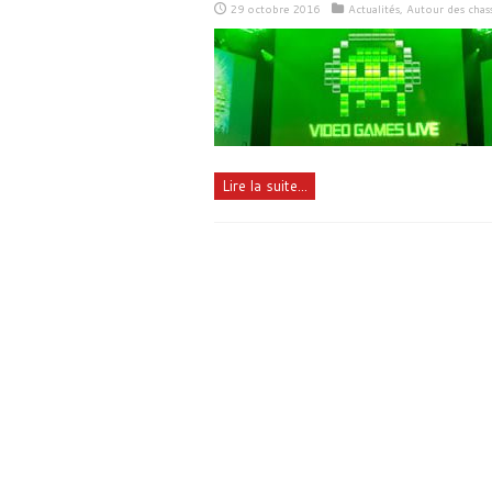
29 octobre 2016
Actualités
,
Autour des chass
Lire la suite...