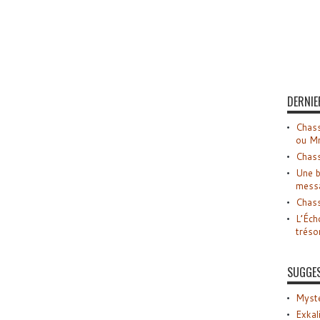
DERNIE
Chass
ou M
Chass
Une b
mess
Chass
L’Éch
tréso
SUGGE
Myste
Exkal