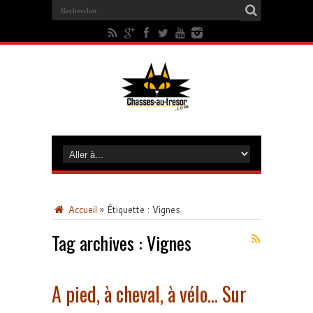
Accueil
»
Étiquette :
Vignes
Tag archives :
Vignes
A pied, à cheval, à vélo… Sur