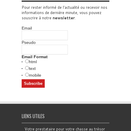
Pour rester informé de l'actualité ou recevoir nos
informations de dernière minute, vous pouvez
souscrire à notre
newsletter
.
Email
Pseudo
Email Format
html
text
mobile
LIENS UTILES
Votre prestataire pour votre chasse au trésor