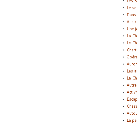
Les S
Le se
Dans 
A la 
Une j
La Ch
Le Ch
Chart
Opéra
Auror
Les a
La Ch
Autre
Activi
Esca
Chass
Autou
La pe