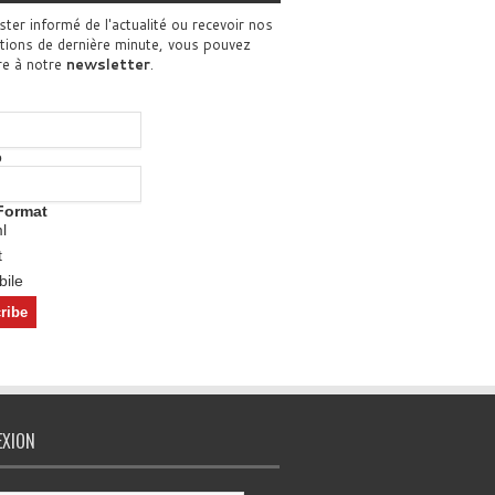
ster informé de l'actualité ou recevoir nos
tions de dernière minute, vous pouvez
re à notre
newsletter
.
o
Format
l
t
ile
EXION