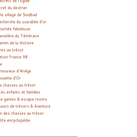
ecrets de l’Égide
cret du destrier
le sillage de Sindbad
recherche du scarabée d’or
ournée fabuleuse
evalière du Téméraire
emin de la Victoire
res au trésor
tion France 98
e
moureux d’Ariège
ouette d’Or
s chasses au trésor
tés enfants et familles
pe games & escape rooms
eurs de trésors & Aventure
r des chasses au trésor
tite encyclopédie