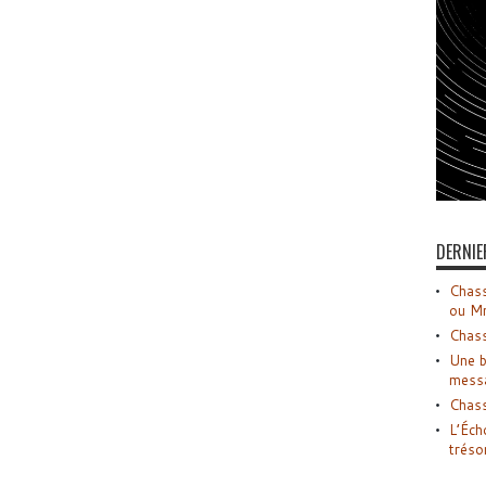
DERNIE
Chass
ou M
Chass
Une b
mess
Chass
L’Éch
tréso