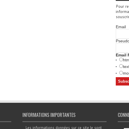
Pour re
informa
souscri
Email
Pseud
Email 
htm
tex
mob
INFORMATIONS IMPORTANTES
CONN
Les informations données sur ce site le sont