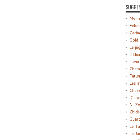
SUGGE
Myste
Exkal
Carin
Gold 
Le ju
L’Elix
Lueur
Chemi
Fatu
Les a
Chas
D’enc
N-Zo
Chick
Guard
Le Ta
Le Ja