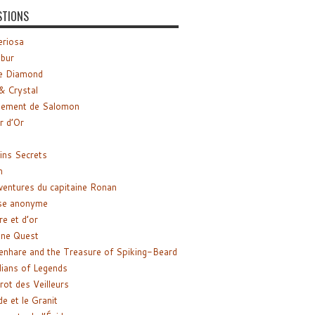
STIONS
riosa
ibur
e Diamond
& Crystal
gement de Salomon
ir d’Or
ns Secrets
m
ventures du capitaine Ronan
se anonyme
re et d’or
ne Quest
enhare and the Treasure of Spiking-Beard
ians of Legends
rot des Veilleurs
de et le Granit