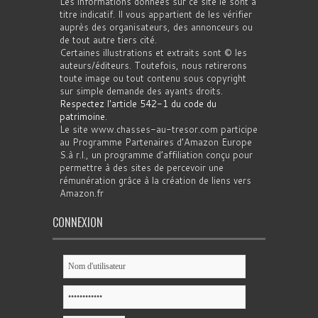
Les informations données sur ce site le sont à
titre indicatif. Il vous appartient de les vérifier
auprès des organisateurs, des annonceurs ou
de tout autre tiers cité.
Certaines illustrations et extraits sont © les
auteurs/éditeurs. Toutefois, nous retirerons
toute image ou tout contenu sous copyright
sur simple demande des ayants droits.
Respectez l'article 542-1 du code du
patrimoine
.
Le site www.chasses-au-tresor.com participe
au Programme Partenaires d’Amazon Europe
S.à r.l., un programme d’affiliation conçu pour
permettre à des sites de percevoir une
rémunération grâce à la création de liens vers
Amazon.fr
CONNEXION