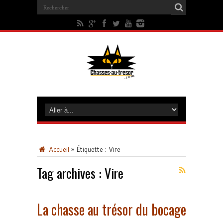
Accueil
»
Étiquette :
Vire
Tag archives :
Vire
La chasse au trésor du bocage