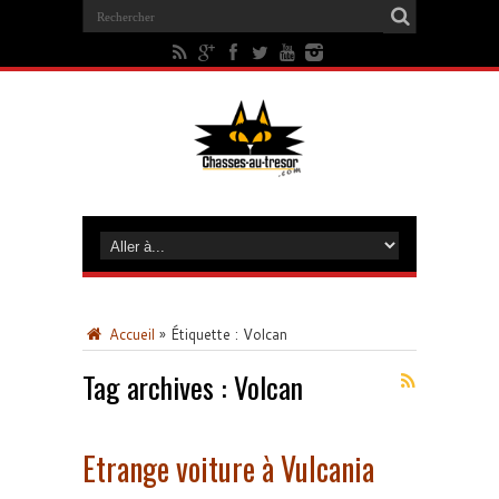
Accueil
»
Étiquette :
Volcan
Tag archives :
Volcan
Etrange voiture à Vulcania