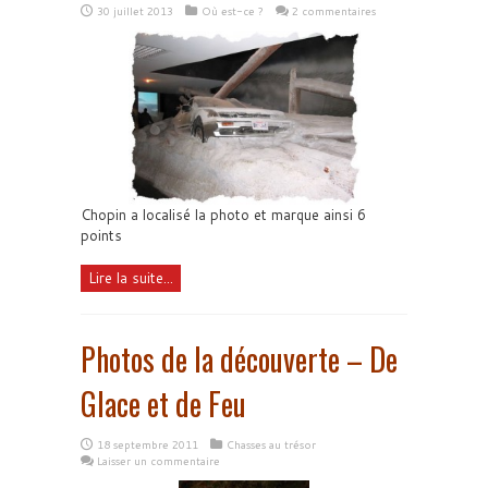
30 juillet 2013
Où est-ce ?
2 commentaires
Chopin a localisé la photo et marque ainsi 6
points
Lire la suite...
Photos de la découverte – De
Glace et de Feu
18 septembre 2011
Chasses au trésor
Laisser un commentaire