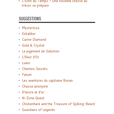
L’Écho du Temps – Une nouvelle chasse au
trésor se prépare
SUGGESTIONS
Mysteriosa
Exkalibur
Carine Diamond
Gold & Crystal
Le jugement de Salomon
L’Elixir d’Or
Lueur
Chemins Secrets
Fatum
Les aventures du capitaine Ronan
Chasse anonyme
D’encre et d’or
N-Zone Quest
Chickenhare and the Treasure of Spiking-Beard
Guardians of Legends