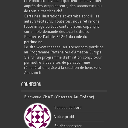
titre indicatif. Il vous appartient de les vérifier
auprès des organisateurs, des annonceurs ou
de tout autre tiers cité.
Certaines illustrations et extraits sont © les
auteurs/éditeurs. Toutefois, nous retirerons
toute image ou tout contenu sous copyright
sur simple demande des ayants droits.
Respectez l'article 542-1 du code du
patrimoine
.
Le site www.chasses-au-tresor.com participe
au Programme Partenaires d’Amazon Europe
S.à r.l., un programme d’affiliation conçu pour
permettre à des sites de percevoir une
rémunération grâce à la création de liens vers
Amazon.fr
CONNEXION
Bienvenue
ChAT (Chasses Au Trésor)
.
Tableau de bord
Votre profil
Se déconnercter