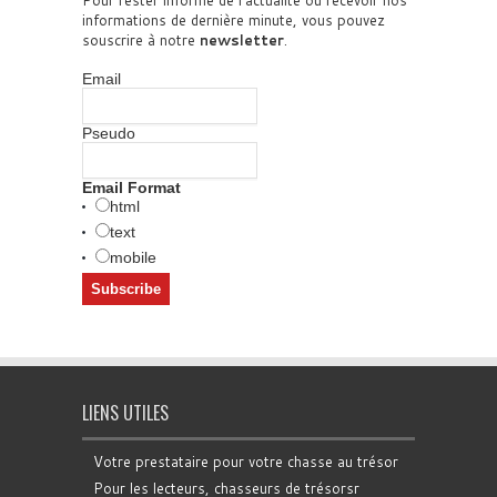
Pour rester informé de l'actualité ou recevoir nos
informations de dernière minute, vous pouvez
souscrire à notre
newsletter
.
Email
Pseudo
Email Format
html
text
mobile
LIENS UTILES
Votre prestataire pour votre chasse au trésor
Pour les lecteurs, chasseurs de trésorsr