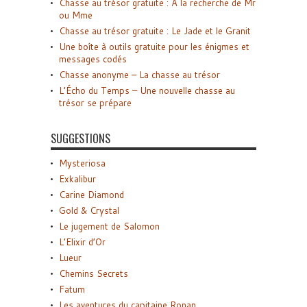
Chasse au trésor gratuite : A la recherche de Mr
ou Mme
Chasse au trésor gratuite : Le Jade et le Granit
Une boîte à outils gratuite pour les énigmes et
messages codés
Chasse anonyme – La chasse au trésor
L’Écho du Temps – Une nouvelle chasse au
trésor se prépare
SUGGESTIONS
Mysteriosa
Exkalibur
Carine Diamond
Gold & Crystal
Le jugement de Salomon
L’Elixir d’Or
Lueur
Chemins Secrets
Fatum
Les aventures du capitaine Ronan