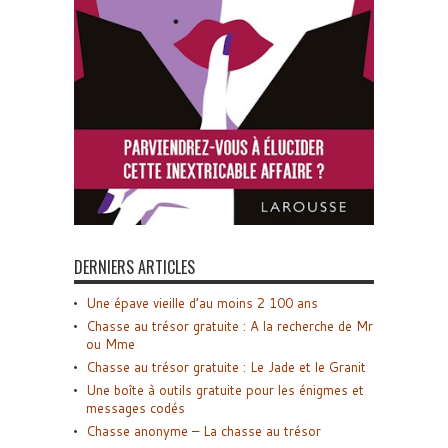
DERNIERS ARTICLES
Une épave vieille d’au moins 2 100 ans
Chasse au trésor gratuite : A la recherche de Mr
ou Mme
Chasse au trésor gratuite : Le Jade et le Granit
Une boîte à outils gratuite pour les énigmes et
messages codés
Chasse anonyme – La chasse au trésor