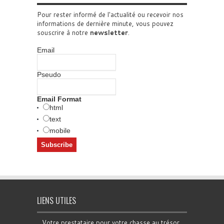
Pour rester informé de l'actualité ou recevoir nos
informations de dernière minute, vous pouvez
souscrire à notre
newsletter
.
Email
Pseudo
Email Format
html
text
mobile
LIENS UTILES
Votre prestataire pour votre chasse au trésor