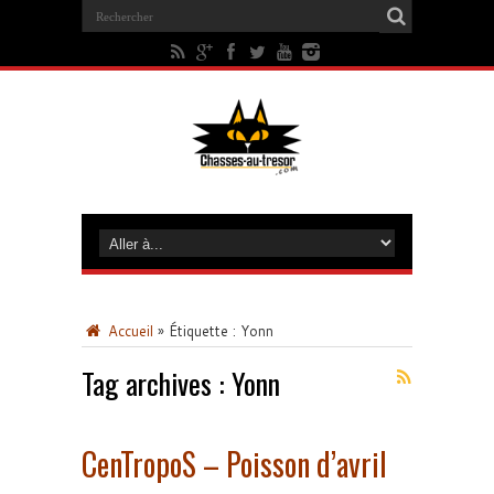
Accueil
»
Étiquette :
Yonn
Tag archives :
Yonn
CenTropoS – Poisson d’avril