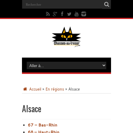
Accueil
»
En régions
»
Alsace
Alsace
67 – Bas-Rhin
68 – Haut-Rhin