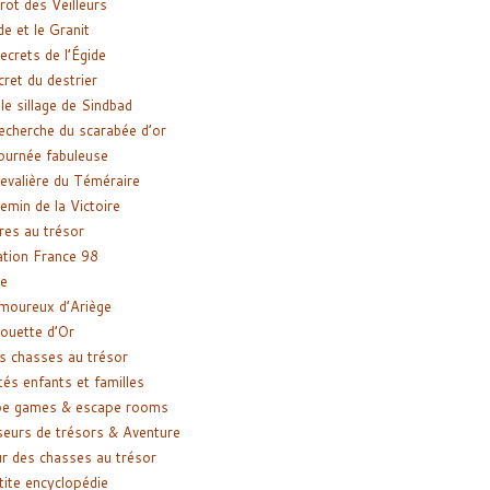
rot des Veilleurs
de et le Granit
ecrets de l’Égide
cret du destrier
le sillage de Sindbad
recherche du scarabée d’or
ournée fabuleuse
evalière du Téméraire
emin de la Victoire
res au trésor
tion France 98
e
moureux d’Ariège
ouette d’Or
s chasses au trésor
tés enfants et familles
pe games & escape rooms
eurs de trésors & Aventure
r des chasses au trésor
tite encyclopédie