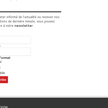
ster informé de l'actualité ou recevoir nos
tions de dernière minute, vous pouvez
re à notre
newsletter
.
o
Format
l
t
ile
EXION