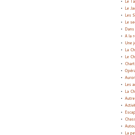
Le Ta
Le Ja
Les S
Le se
Dans 
A la 
Une j
La Ch
Le Ch
Chart
Opéra
Auror
Les a
La Ch
Autre
Activi
Esca
Chass
Autou
La pe