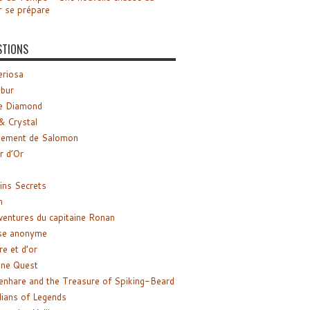
r se prépare
STIONS
riosa
ibur
e Diamond
& Crystal
gement de Salomon
ir d’Or
ns Secrets
m
ventures du capitaine Ronan
se anonyme
re et d’or
ne Quest
enhare and the Treasure of Spiking-Beard
ians of Legends