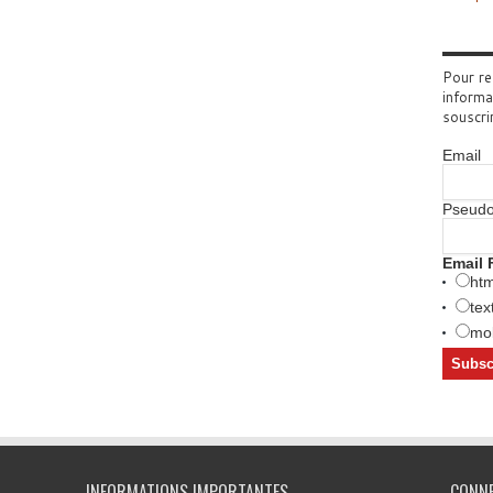
Pour re
informa
souscri
Email
Pseud
Email 
htm
tex
mob
INFORMATIONS IMPORTANTES
CONN