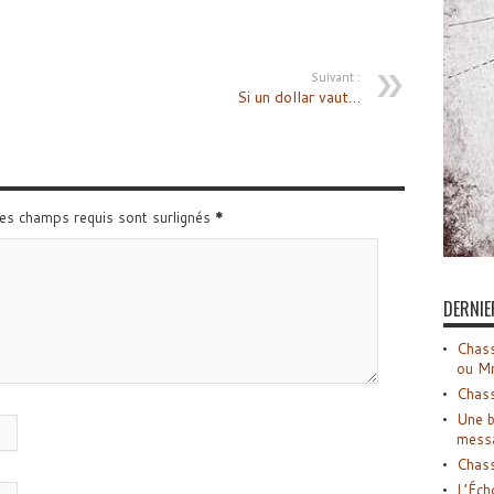
Suivant :
Si un dollar vaut…
Les champs requis sont surlignés
*
DERNIE
Chass
ou M
Chass
Une b
mess
Chass
L’Éch