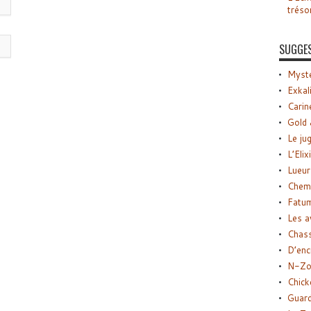
tréso
SUGGE
Myste
Exkal
Carin
Gold 
Le ju
L’Elix
Lueur
Chemi
Fatu
Les a
Chas
D’enc
N-Zo
Chick
Guard