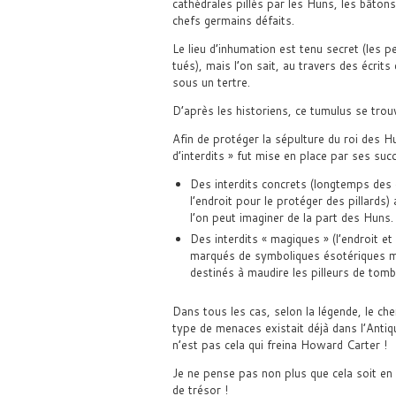
cathédrales pillés par les Huns, les bâton
chefs germains défaits.
Le lieu d’inhumation est tenu secret (les p
tués), mais l’on sait, au travers des écrits
sous un tertre.
D’après les historiens, ce tumulus se trou
Afin de protéger la sépulture du roi des H
d’interdits » fut mise en place par ses suc
Des interdits concrets (longtemps des 
l’endroit pour le protéger des pillards)
l’on peut imaginer de la part des Huns.
Des interdits « magiques » (l’endroit et
marqués de symboliques ésotériques ma
destinés à maudire les pilleurs de tomb
Dans tous les cas, selon la légende, le cher
type de menaces existait déjà dans l’Anti
n’est pas cela qui freina Howard Carter !
Je ne pense pas non plus que cela soit en 
de trésor !