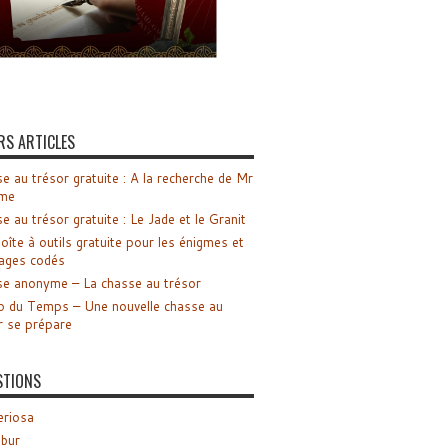
RS ARTICLES
e au trésor gratuite : A la recherche de Mr
me
e au trésor gratuite : Le Jade et le Granit
oîte à outils gratuite pour les énigmes et
ages codés
e anonyme – La chasse au trésor
o du Temps – Une nouvelle chasse au
r se prépare
STIONS
riosa
ibur