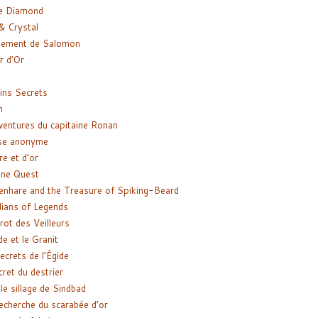
e Diamond
& Crystal
gement de Salomon
ir d’Or
ns Secrets
m
ventures du capitaine Ronan
se anonyme
re et d’or
ne Quest
enhare and the Treasure of Spiking-Beard
ians of Legends
rot des Veilleurs
de et le Granit
ecrets de l’Égide
cret du destrier
le sillage de Sindbad
recherche du scarabée d’or