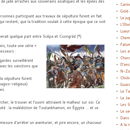
s de jade arrachés aux souverains asiatiques et les épées des
Carin
Gold 
ersonnes participant aux travaux de sépulture furent en fait
Le ju
 qui restent, que la tradition voulait à cette époque que ce soit
L’Elix
Lueur
verait quelque part entre Scépa et Csongràd (*).
Chemi
Fatu
uns, toute une série «
cesseurs :
Les a
Chas
gardes surveillèrent
D’enc
 avec les sanctions que
N-Zo
Chick
 la sépulture furent
gico-religieux)
Guard
es.
Le Ta
Le Ja
cher, le trouver et l’ouvrir attiraient le malheur sur soi. Ce
Les S
quité : la malédiction de Toutankhamon, en Égypte … et ce
Le se
Dans 
mesure d’arrêter un aventurier, et pire encore, un chasseur
A la 