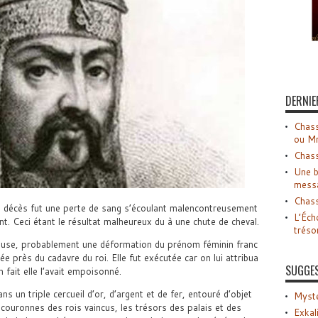
DERNIE
Chass
ou M
Chass
Une b
mess
Chass
on décès fut une perte de sang s’écoulant malencontreusement
L’Éch
nt. Ceci étant le résultat malheureux du à une chute de cheval.
tréso
épouse, probablement une déformation du prénom féminin franc
e près du cadavre du roi. Elle fut exécutée car on lui attribua
SUGGE
 fait elle l’avait empoisonné.
s un triple cercueil d’or, d’argent et de fer, entouré d’objet
Myste
 couronnes des rois vaincus, les trésors des palais et des
Exkal