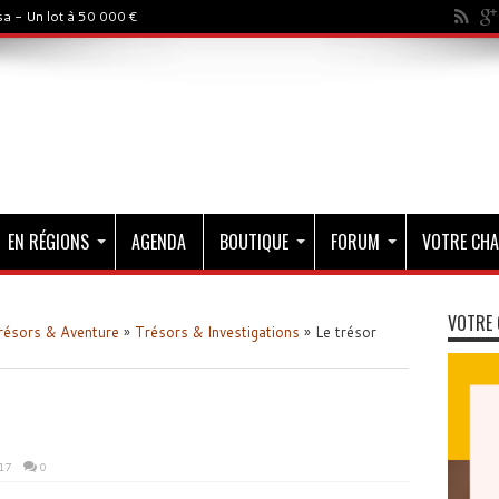
a - Un lot à 50 000 €
EN RÉGIONS
AGENDA
BOUTIQUE
FORUM
VOTRE CHA
VOTRE 
résors & Aventure
»
Trésors & Investigations
»
Le trésor
17
0