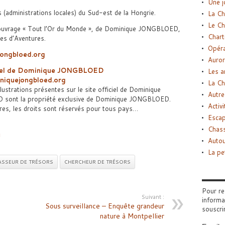
Une j
 (administrations locales) du Sud-est de la Hongrie.
La Ch
Le Ch
l’ouvrage « Tout l’Or du Monde », de Dominique JONGBLOED,
Chart
res d’Aventures.
Opéra
ongbloed.org
Auror
ciel de Dominique JONGBLOED
Les a
iquejongbloed.org
La Ch
llustrations présentes sur le site officiel de Dominique
Autre
sont la propriété exclusive de Dominique JONGBLOED.
Activi
res, les droits sont réservés pour tous pays…
Esca
Chass
d
Autou
La pe
ASSEUR DE TRÉSORS
CHERCHEUR DE TRÉSORS
Pour re
Suivant :
informa
Sous surveillance – Enquête grandeur
souscri
nature à Montpellier