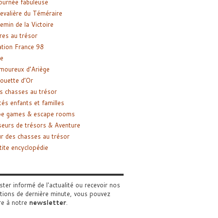
ournée fabuleuse
evalière du Téméraire
emin de la Victoire
res au trésor
tion France 98
e
moureux d’Ariège
ouette d’Or
s chasses au trésor
tés enfants et familles
pe games & escape rooms
eurs de trésors & Aventure
r des chasses au trésor
tite encyclopédie
ster informé de l'actualité ou recevoir nos
tions de dernière minute, vous pouvez
re à notre
newsletter
.