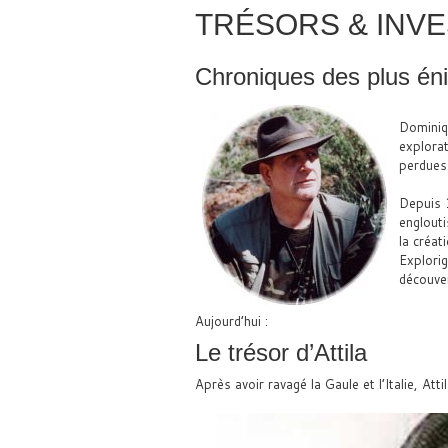
TRÉSORS & INVE
Chroniques des plus én
Dominiq
explorat
perdues 
Depuis 1
englouti
la créat
Explorig
découver
Aujourd’hui :
Le trésor d’Attila
Après avoir ravagé la Gaule et l’Italie, Att