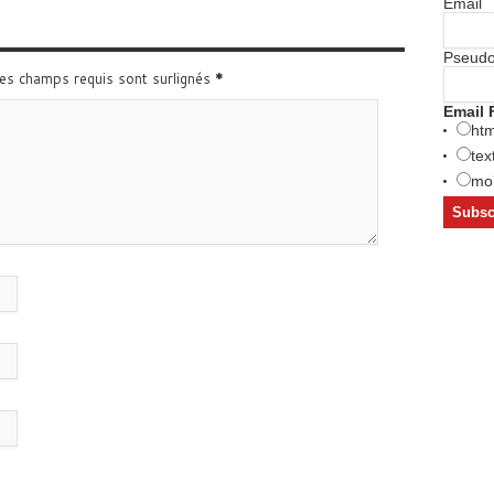
Email
Pseud
Les champs requis sont surlignés
*
Email 
htm
tex
mob