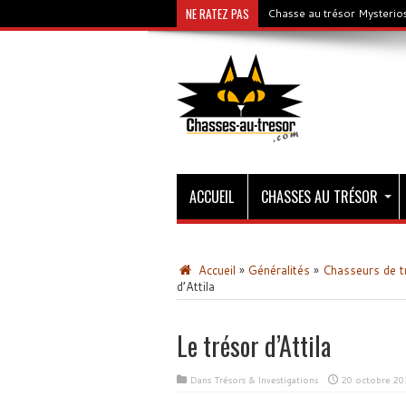
NE RATEZ PAS
Chasse au trésor Mysterios
ACCUEIL
CHASSES AU TRÉSOR
Accueil
»
Généralités
»
Chasseurs de t
d’Attila
Le trésor d’Attila
Dans
Trésors & Investigations
20 octobre 20