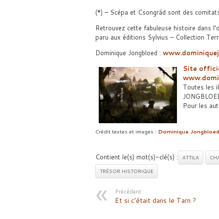
(*) – Scépa et Csongrád sont des comitats
Retrouvez cette fabuleuse histoire dans 
paru aux éditions Sylvius – Collection Ter
Dominique Jongbloed :
www.dominiquej
Site offi
www.domin
Toutes les i
JONGBLOED 
Pour les aut
Crédit textes et images :
Dominique Jongbloe
Contient le(s) mot(s)-clé(s) :
ATTILA
CH
TRÉSOR HISTORIQUE
Précédent :
Et si c’était dans le Tarn ?