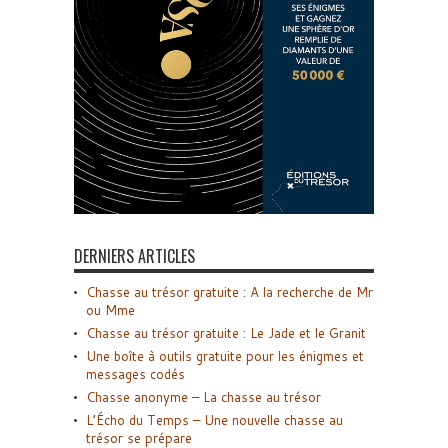
DERNIERS ARTICLES
Chasse au trésor gratuite : A la recherche de Mr
ou Mme
Chasse au trésor gratuite : Le Jade et le Granit
Une boîte à outils gratuite pour les énigmes et
messages codés
Chasse anonyme – La chasse au trésor
L’Écho du Temps – Une nouvelle chasse au
trésor se prépare