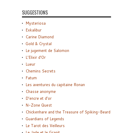
SUGGESTIONS
Mysteriosa
Exkalibur
Carine Diamond
Gold & Crystal
Le jugement de Salomon
L’Elixir d’Or
Lueur
Chemins Secrets
Fatum
Les aventures du capitaine Ronan
Chasse anonyme
D’encre et d’or
N-Zone Quest
Chickenhare and the Treasure of Spiking-Beard
Guardians of Legends
Le Tarot des Veilleurs
Le Jade et le Granit