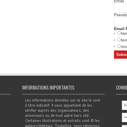
Email
Pseud
Email 
htm
tex
mob
INFORMATIONS IMPORTANTES
CONN
Les informations données sur ce site le sont
à titre indicatif. Il vous appartient de les
vérifier auprès des organisateurs, des
annonceurs ou de tout autre tiers cité.
Certaines illustrations et extraits sont © les
auteurs/éditeurs. Toutefois, nous retirerons