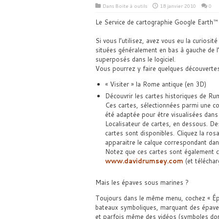
Dans
Boite à outils
18 janvier 2010
0
Le Service de cartographie Google Earth™ e
Si vous l’utilisez, avez vous eu la curiosi
situées généralement en bas à gauche de l
superposés dans le logiciel.
Vous pourrez y faire quelques découvertes
« Visiter » la Rome antique (en 3D)
Découvrir les cartes historiques de R
Ces cartes, sélectionnées parmi une c
été adaptée pour être visualisées dans l
Localisateur de cartes, en dessous. D
cartes sont disponibles. Cliquez la rosa
apparaitre le calque correspondant dans 
Notez que ces cartes sont également co
www.davidrumsey.com
(et télécha
Mais les épaves sous marines ?
Toujours dans le même menu, cochez « Épa
bateaux symboliques, marquant des épaves
et parfois même des vidéos (symboles dor