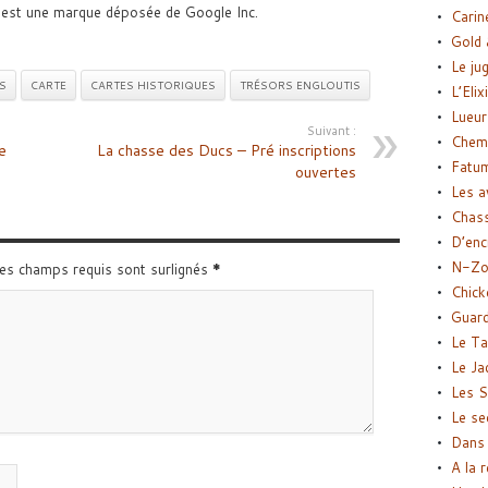
 est une marque déposée de Google Inc.
Carin
Gold 
Le ju
S
CARTE
CARTES HISTORIQUES
TRÉSORS ENGLOUTIS
L’Elix
Lueur
Suivant :
Chemi
e
La chasse des Ducs – Pré inscriptions
Fatu
ouvertes
Les a
Chas
D’enc
N-Zo
Les champs requis sont surlignés
*
Chick
Guard
Le Ta
Le Ja
Les S
Le se
Dans 
A la 