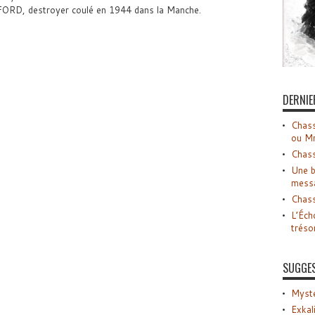
FORD, destroyer coulé en 1944 dans la Manche.
DERNIE
Chass
ou M
Chass
Une b
mess
Chass
L’Éch
tréso
SUGGE
Myste
Exkal