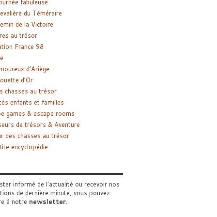
ournée fabuleuse
evalière du Téméraire
emin de la Victoire
res au trésor
tion France 98
e
moureux d’Ariège
ouette d’Or
s chasses au trésor
tés enfants et familles
pe games & escape rooms
eurs de trésors & Aventure
r des chasses au trésor
tite encyclopédie
ster informé de l'actualité ou recevoir nos
tions de dernière minute, vous pouvez
re à notre
newsletter
.