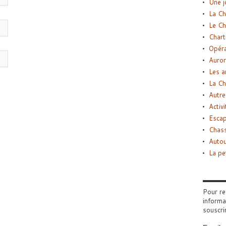
Une j
La Ch
Le Ch
Chart
Opéra
Auror
Les a
La Ch
Autre
Activi
Esca
Chass
Autou
La pe
Pour re
informa
souscri