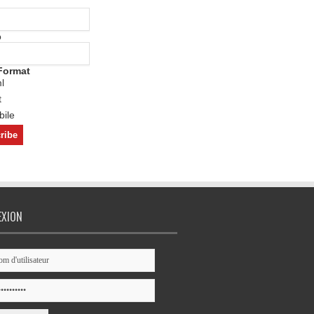
o
Format
l
t
ile
EXION