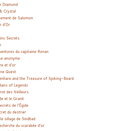
e Diamond
& Crystal
gement de Salomon
ir d’Or
ns Secrets
m
ventures du capitaine Ronan
se anonyme
re et d’or
ne Quest
enhare and the Treasure of Spiking-Beard
ians of Legends
rot des Veilleurs
de et le Granit
ecrets de l’Égide
cret du destrier
le sillage de Sindbad
recherche du scarabée d’or