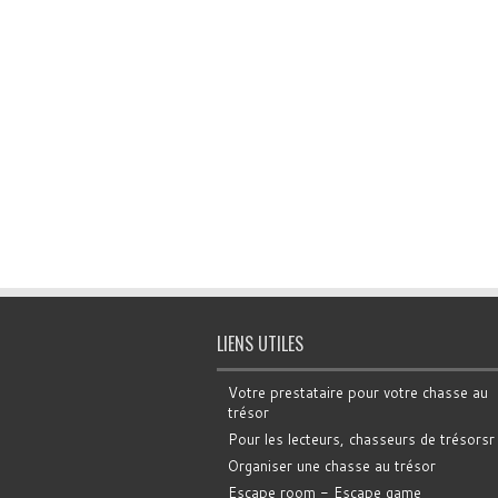
LIENS UTILES
Votre prestataire pour votre chasse au
trésor
Pour les lecteurs, chasseurs de trésorsr
Organiser une chasse au trésor
Escape room - Escape game