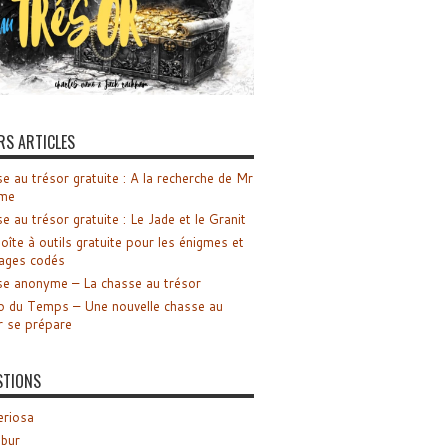
RS ARTICLES
e au trésor gratuite : A la recherche de Mr
me
e au trésor gratuite : Le Jade et le Granit
oîte à outils gratuite pour les énigmes et
ages codés
e anonyme – La chasse au trésor
o du Temps – Une nouvelle chasse au
r se prépare
STIONS
riosa
ibur