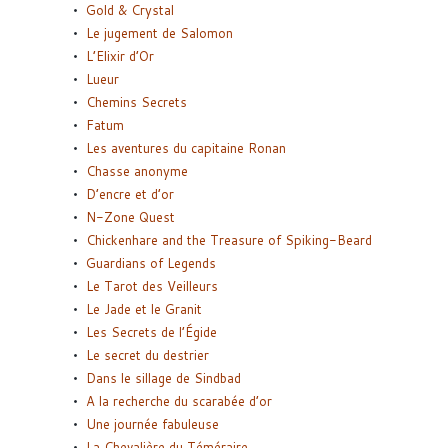
Gold & Crystal
Le jugement de Salomon
L’Elixir d’Or
Lueur
Chemins Secrets
Fatum
Les aventures du capitaine Ronan
Chasse anonyme
D’encre et d’or
N-Zone Quest
Chickenhare and the Treasure of Spiking-Beard
Guardians of Legends
Le Tarot des Veilleurs
Le Jade et le Granit
Les Secrets de l’Égide
Le secret du destrier
Dans le sillage de Sindbad
A la recherche du scarabée d’or
Une journée fabuleuse
La Chevalière du Téméraire