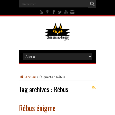
Accueil
»
Étiquette :
Rébus
Tag archives :
Rébus
Rébus énigme