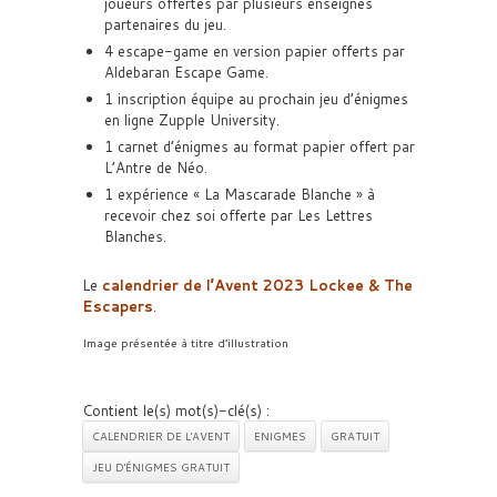
joueurs offertes par plusieurs enseignes
partenaires du jeu.
4 escape-game en version papier offerts par
Aldebaran Escape Game.
1 inscription équipe au prochain jeu d’énigmes
en ligne Zupple University.
1 carnet d’énigmes au format papier offert par
L’Antre de Néo.
1 expérience « La Mascarade Blanche » à
recevoir chez soi offerte par Les Lettres
Blanches.
Le
calendrier de l’Avent 2023 Lockee & The
Escapers
.
Image présentée à titre d’illustration
Contient le(s) mot(s)-clé(s) :
CALENDRIER DE L'AVENT
ENIGMES
GRATUIT
JEU D'ÉNIGMES GRATUIT