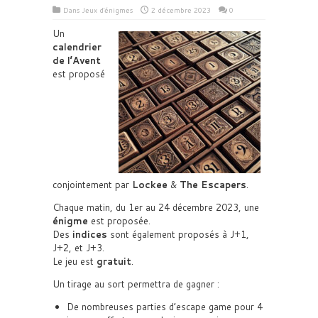
Dans
Jeux d'énigmes
2 décembre 2023
0
Un
calendrier
de l’Avent
est proposé
conjointement par
Lockee
&
The Escapers
.
Chaque matin, du 1er au 24 décembre 2023, une
énigme
est proposée.
Des
indices
sont également proposés à J+1,
J+2, et J+3.
Le jeu est
gratuit
.
Un tirage au sort permettra de gagner :
De nombreuses parties d’escape game pour 4