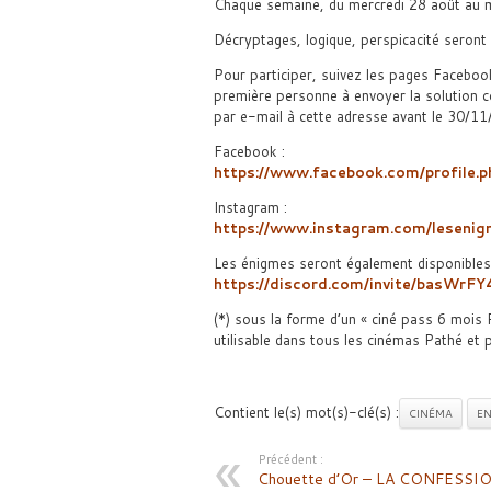
Chaque semaine, du mercredi 28 août au m
Décryptages, logique, perspicacité seront n
Pour participer, suivez les pages Faceboo
première personne à envoyer la solution 
par e-mail à cette adresse avant le 30/1
Facebook :
https://www.facebook.com/profil
Instagram :
https://www.instagram.com/lesenig
Les énigmes seront également disponibles 
https://discord.com/invite/basWrF
(*) sous la forme d’un « ciné pass 6 mois
utilisable dans tous les cinémas Pathé et 
Contient le(s) mot(s)-clé(s) :
CINÉMA
EN
Précédent :
Chouette d’Or – LA CONFESSI