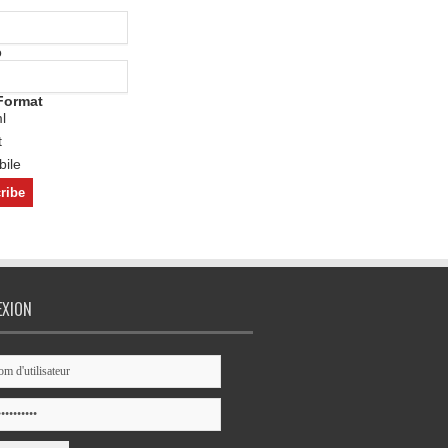
o
Format
l
t
ile
EXION