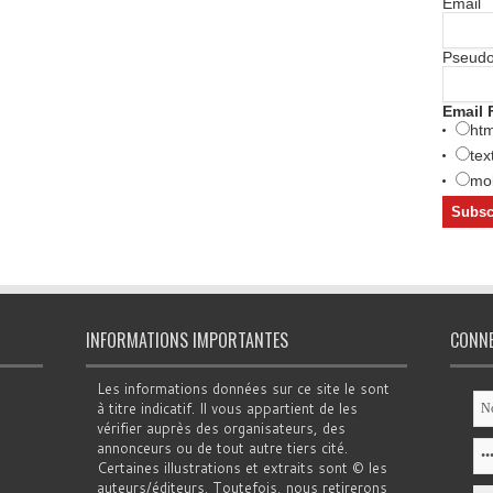
Email
Pseud
Email 
htm
tex
mob
INFORMATIONS IMPORTANTES
CONN
Les informations données sur ce site le sont
à titre indicatif. Il vous appartient de les
vérifier auprès des organisateurs, des
annonceurs ou de tout autre tiers cité.
Certaines illustrations et extraits sont © les
auteurs/éditeurs. Toutefois, nous retirerons