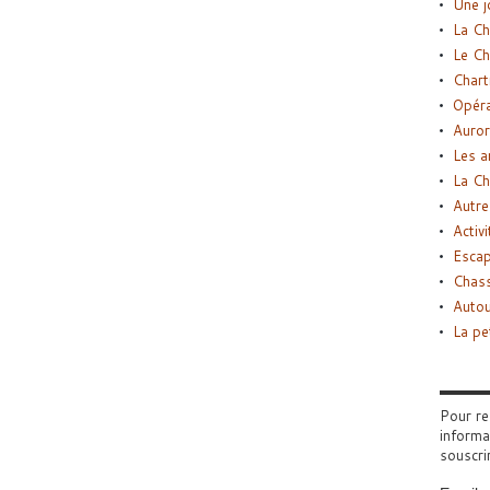
Une j
La Ch
Le Ch
Chart
Opéra
Auror
Les a
La Ch
Autre
Activi
Esca
Chass
Autou
La pe
Pour re
informa
souscri