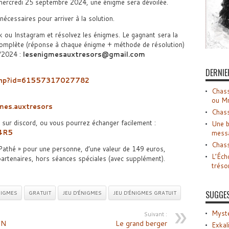
ercredi 25 septembre 2024, une énigme sera dévoilée.
écessaires pour arriver à la solution.
k ou Instagram et résolvez les énigmes. Le gagnant sera la
complète (réponse à chaque énigme + méthode de résolution)
1/2024 :
lesenigmesauxtresors@gmail.com
DERNIE
e.php?id=61557317027782
Chass
ou M
mes.auxtresors
Chass
sur discord, ou vous pourrez échanger facilement :
Une b
Y4R5
mess
Chass
 Pathé » pour une personne, d’une valeur de 149 euros,
L’Éch
partenaires, hors séances spéciales (avec supplément).
tréso
SUGGE
IGMES
GRATUIT
JEU D'ÉNIGMES
JEU D'ÉNIGMES GRATUIT
Myste
Suivant :
ON
Le grand berger
Exkal