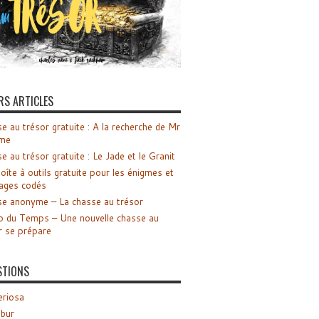
RS ARTICLES
e au trésor gratuite : A la recherche de Mr
me
e au trésor gratuite : Le Jade et le Granit
oîte à outils gratuite pour les énigmes et
ages codés
e anonyme – La chasse au trésor
o du Temps – Une nouvelle chasse au
r se prépare
STIONS
riosa
ibur