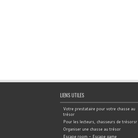
LIENS UTILES
Votre prestataire pour votre chasse au
trésor
Pour les lecteurs, chasseurs de trésorsr
Organiser une chasse au trésor
Escape room - Escape game