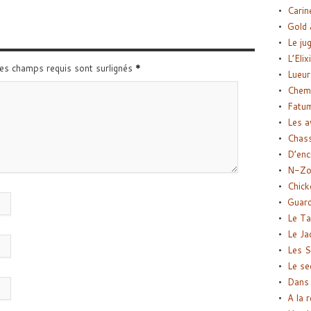
Carin
Gold 
Le ju
L’Elix
Les champs requis sont surlignés
*
Lueur
Chemi
Fatu
Les a
Chas
D’enc
N-Zo
Chick
Guard
Le Ta
Le Ja
Les S
Le se
Dans 
A la 