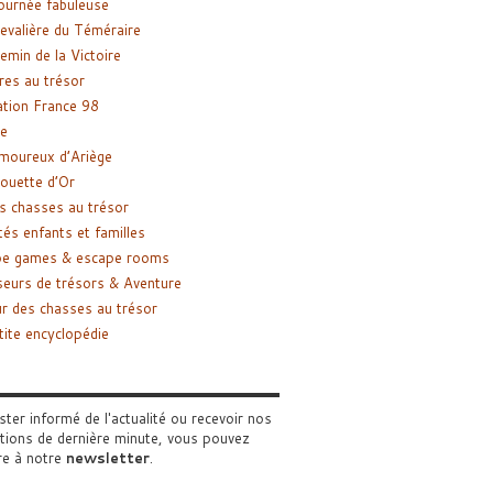
ournée fabuleuse
evalière du Téméraire
emin de la Victoire
res au trésor
tion France 98
e
moureux d’Ariège
ouette d’Or
s chasses au trésor
tés enfants et familles
pe games & escape rooms
eurs de trésors & Aventure
r des chasses au trésor
tite encyclopédie
ster informé de l'actualité ou recevoir nos
tions de dernière minute, vous pouvez
re à notre
newsletter
.