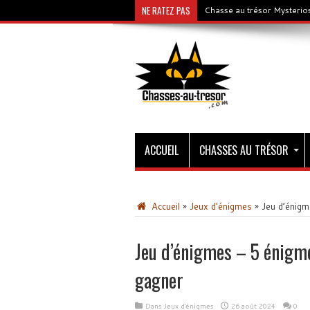
NE RATEZ PAS
Chasse au trésor Mysterios
ACCUEIL
CHASSES AU TRÉSOR
Accueil
»
Jeux d'énigmes
»
Jeu d’énigm
Jeu d’énigmes – 5 énigme
gagner
Dans
Jeux d'énigmes
26 août 2024
0