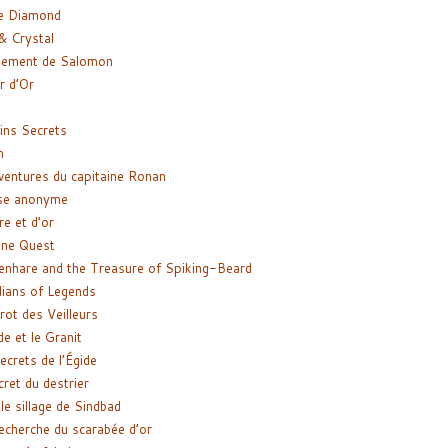
e Diamond
& Crystal
gement de Salomon
ir d’Or
ns Secrets
m
ventures du capitaine Ronan
se anonyme
re et d’or
ne Quest
enhare and the Treasure of Spiking-Beard
ians of Legends
rot des Veilleurs
de et le Granit
ecrets de l’Égide
cret du destrier
le sillage de Sindbad
recherche du scarabée d’or