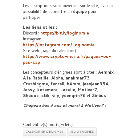
Les inscriptions sont ouvertes sur le site, avec la
possibilité de se mettre en
équipe
pour
participer.
Les liens utiles :
Discord :
https://bit.ly/loginomie
Instagram :
https://instagram.com/Loginomie
Site web (page du calendrier) :
https://www.crypto-meria.fr/paques-ou-
pas-cap
Les concepteurs d’énigmes sont à citer :
Aemnix
,
A la Rabaille
,
Aloha
,
anakmar73
,
Crushingme
,
fenrell
,
h4mm
,
jeanjean954
,
Jessy
,
ketamere
,
Lazulie
,
Motiver7
,
Shadoc
,
stik
,
vily
,
ysengrin76
et
Zinbus
.
Chapeau bas à eux et merci à Motiver7 !
Contient le(s) mot(s)-clé(s) :
CALENDRIER D'ÉNIGMES
JEU D'ÉNIGMES