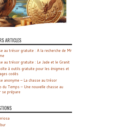
RS ARTICLES
e au trésor gratuite : A la recherche de Mr
me
e au trésor gratuite : Le Jade et le Granit
oîte à outils gratuite pour les énigmes et
ages codés
e anonyme – La chasse au trésor
o du Temps – Une nouvelle chasse au
r se prépare
STIONS
riosa
ibur