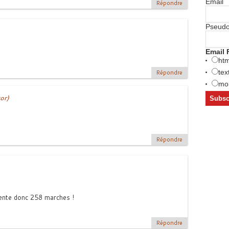
Email
Répondre
Pseud
Email 
htm
tex
Répondre
mob
or)
Répondre
 tente donc 258 marches !
Répondre