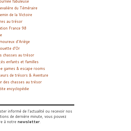
ournée fabuleuse
evalière du Téméraire
emin de la Victoire
res au trésor
tion France 98
e
moureux d’Ariège
ouette d’Or
s chasses au trésor
tés enfants et familles
pe games & escape rooms
eurs de trésors & Aventure
r des chasses au trésor
tite encyclopédie
ster informé de l'actualité ou recevoir nos
tions de dernière minute, vous pouvez
re à notre
newsletter
.