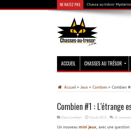
NE RATEZ PAS
Chasse au trésor Mysterios
ACCUEIL
CHASSES AU TRÉSOR
Accueil
»
Jeux
»
Combien
»
Combien #1 
Combien #1 : L’étrange es
Dans
Combien
9 août 2013
14 comment
Un nouveau
mini jeux
, avec une question 