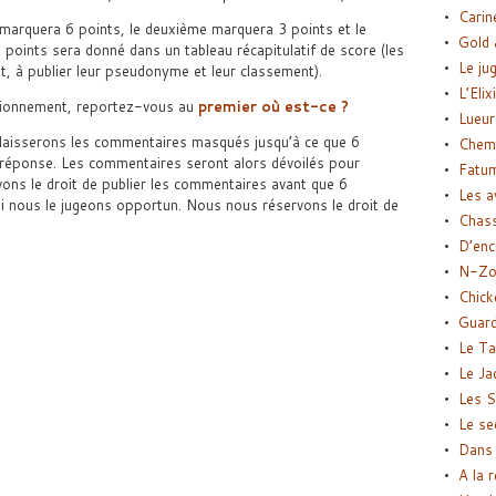
Carin
marquera 6 points, le deuxième marquera 3 points et le
Gold 
points sera donné dans un tableau récapitulatif de score (les
Le ju
nt, à publier leur pseudonyme et leur classement).
L’Elix
ctionnement, reportez-vous au
premier où est-ce ?
Lueur
laisserons les commentaires masqués jusqu’à ce que 6
Chemi
réponse. Les commentaires seront alors dévoilés pour
Fatu
ons le droit de publier les commentaires avant que 6
Les a
i nous le jugeons opportun. Nous nous réservons le droit de
Chas
D’enc
N-Zo
Chick
Guard
Le Ta
Le Ja
Les S
Le se
Dans 
A la 