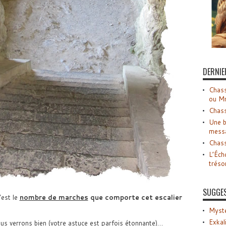
DERNIE
Chass
ou M
Chass
Une b
mess
Chass
L’Éch
tréso
SUGGE
’est le
nombre de marches
que comporte cet escalier
Myste
Exkal
us verrons bien (votre astuce est parfois étonnante)…