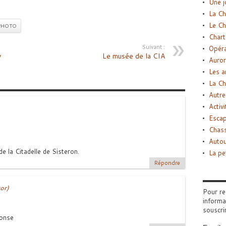
Une j
La Ch
Le Ch
PHOTO
Chart
Suivant :
Opéra
y
Le musée de la CIA
Auror
Les a
La Ch
Autre
Activi
Esca
Chass
Autou
e la Citadelle de Sisteron.
La pe
Répondre
or)
Pour re
informa
souscri
ponse