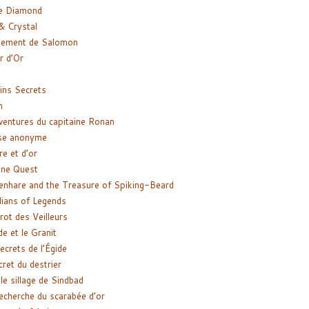
e Diamond
& Crystal
gement de Salomon
ir d’Or
ns Secrets
m
ventures du capitaine Ronan
se anonyme
re et d’or
ne Quest
enhare and the Treasure of Spiking-Beard
ians of Legends
rot des Veilleurs
de et le Granit
ecrets de l’Égide
cret du destrier
le sillage de Sindbad
recherche du scarabée d’or