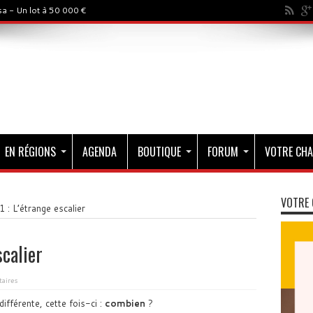
a - Un lot à 50 000 €
EN RÉGIONS
AGENDA
BOUTIQUE
FORUM
VOTRE CHA
VOTRE 
: L’étrange escalier
calier
aires
différente, cette fois-ci :
combien
?