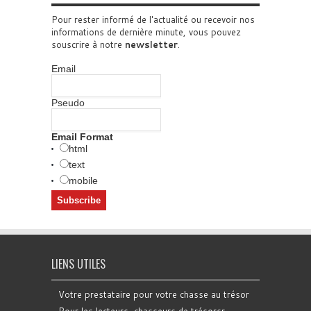
Pour rester informé de l'actualité ou recevoir nos
informations de dernière minute, vous pouvez
souscrire à notre
newsletter
.
Email
Pseudo
Email Format
html
text
mobile
LIENS UTILES
Votre prestataire pour votre chasse au trésor
Pour les lecteurs, chasseurs de trésorsr