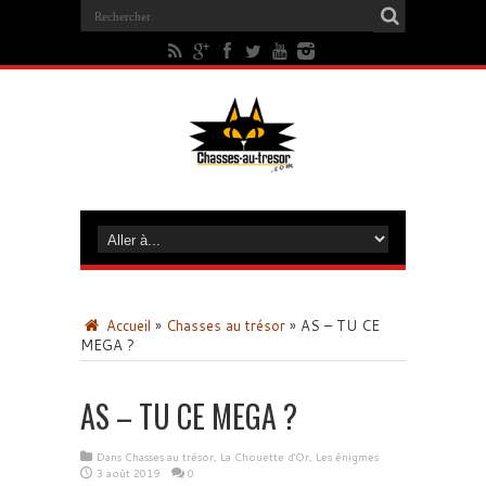
Accueil
»
Chasses au trésor
»
AS – TU CE
MEGA ?
AS – TU CE MEGA ?
Dans
Chasses au trésor
,
La Chouette d'Or
,
Les énigmes
3 août 2019
0