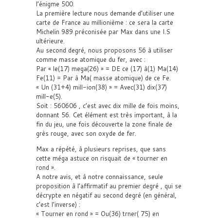
l’énigme 500.
La première lecture nous demande d’utiliser une
carte de France au millionième : ce sera la carte
Michelin 989 préconisée par Max dans une I.S
ultérieure.
Au second degré, nous proposons 56 à utiliser
comme masse atomique du fer, avec :
Par « le(17) mega(26) » = DE ce (17) à(1) Ma(14)
Fe(11) = Par à Ma( masse atomique) de ce Fe.
« Un (31+4) mill-ion(38) » = Avec(31) dix(37)
mill-e(5).
Soit : 560606 , c’est avec dix mille de fois moins,
donnant 56. Cet élément est très important, à la
fin du jeu, une fois découverte la zone finale de
grès rouge, avec son oxyde de fer.
Max a répété, à plusieurs reprises, que sans
cette méga astuce on risquait de « tourner en
rond ».
A notre avis, et à notre connaissance, seule
proposition à l’affirmatif au premier degré , qui se
décrypte en négatif au second degré (en général,
c’est l’inverse) :
« Tourner en rond » = Ou(36) trner( 75) en