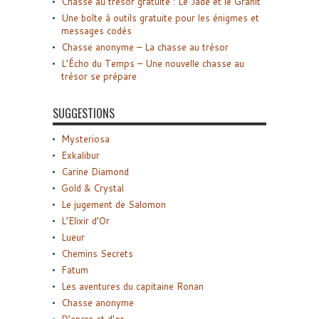
Chasse au trésor gratuite : Le Jade et le Granit
Une boîte à outils gratuite pour les énigmes et
messages codés
Chasse anonyme – La chasse au trésor
L’Écho du Temps – Une nouvelle chasse au
trésor se prépare
SUGGESTIONS
Mysteriosa
Exkalibur
Carine Diamond
Gold & Crystal
Le jugement de Salomon
L’Elixir d’Or
Lueur
Chemins Secrets
Fatum
Les aventures du capitaine Ronan
Chasse anonyme