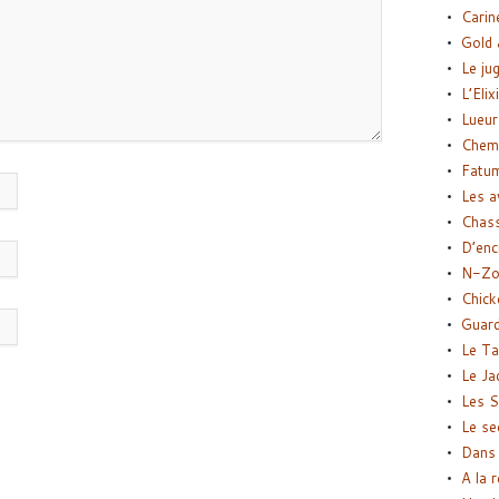
Carin
Gold 
Le ju
L’Elix
Lueur
Chemi
Fatu
Les a
Chas
D’enc
N-Zo
Chick
Guard
Le Ta
Le Ja
Les S
Le se
Dans 
A la 