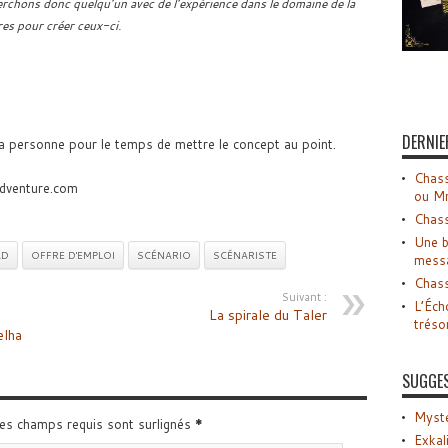
erchons donc quelqu’un avec de l’expérience dans le domaine de la
es pour créer ceux-ci.
DERNIE
la personne pour le temps de mettre le concept au point.
Chass
adventure.com
ou M
Chass
Une b
AD
OFFRE D'EMPLOI
SCÉNARIO
SCÉNARISTE
mess
Chass
Suivant :
L’Éch
La spirale du Taler
tréso
elha
SUGGE
Myste
Les champs requis sont surlignés
*
Exkal