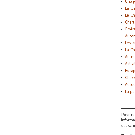
Une j
La Ch
Le Ch
Chart
Opéra
Auror
Les a
La Ch
Autre
Activi
Esca
Chass
Autou
La pe
Pour re
informa
souscri