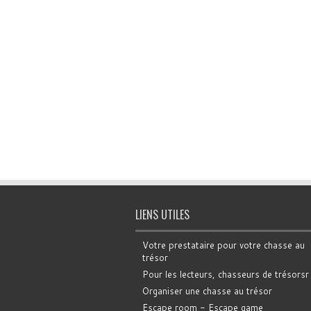
LIENS UTILES
Votre prestataire pour votre chasse au
trésor
Pour les lecteurs, chasseurs de trésorsr
Organiser une chasse au trésor
Escape room - Escape game