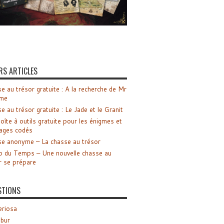
RS ARTICLES
e au trésor gratuite : A la recherche de Mr
me
e au trésor gratuite : Le Jade et le Granit
oîte à outils gratuite pour les énigmes et
ages codés
e anonyme – La chasse au trésor
o du Temps – Une nouvelle chasse au
r se prépare
STIONS
riosa
ibur