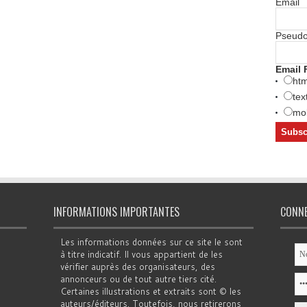
Email
Pseud
Email 
htm
tex
mob
INFORMATIONS IMPORTANTES
CONN
Les informations données sur ce site le sont
à titre indicatif. Il vous appartient de les
vérifier auprès des organisateurs, des
annonceurs ou de tout autre tiers cité.
Certaines illustrations et extraits sont © les
auteurs/éditeurs. Toutefois, nous retirerons