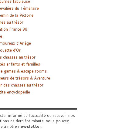
ournée fabuleuse
evalière du Téméraire
emin de la Victoire
res au trésor
tion France 98
e
moureux d’Ariège
ouette d’Or
s chasses au trésor
tés enfants et familles
pe games & escape rooms
eurs de trésors & Aventure
r des chasses au trésor
tite encyclopédie
ster informé de l'actualité ou recevoir nos
tions de dernière minute, vous pouvez
re à notre
newsletter
.