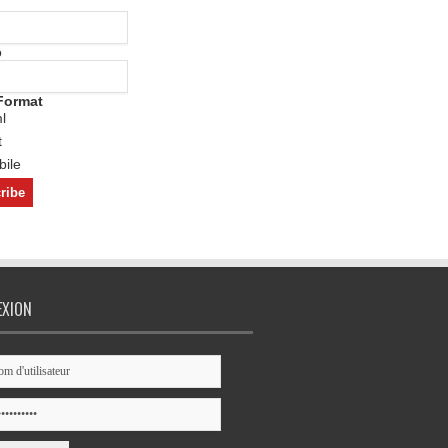
o
Format
l
t
ile
EXION