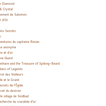
e Diamond
& Crystal
gement de Salomon
ir d’Or
ns Secrets
m
ventures du capitaine Ronan
se anonyme
re et d’or
ne Quest
enhare and the Treasure of Spiking-Beard
ians of Legends
rot des Veilleurs
de et le Granit
ecrets de l’Égide
cret du destrier
le sillage de Sindbad
recherche du scarabée d’or