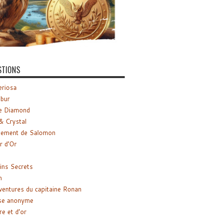
STIONS
riosa
ibur
e Diamond
& Crystal
gement de Salomon
ir d’Or
ns Secrets
m
ventures du capitaine Ronan
se anonyme
re et d’or