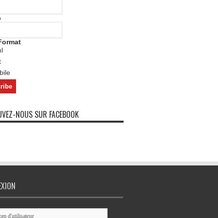
o
Format
l
t
ile
VEZ-NOUS SUR FACEBOOK
EXION