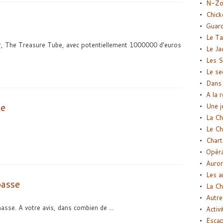
N-Zo
Chick
Guard
Le Ta
r, The Treasure Tube, avec potentiellement 1000000 d’euros
Le Ja
Les S
Le se
Dans 
A la 
ce
Une j
La Ch
Le Ch
Chart
Opéra
Auror
Les a
passe
La Ch
Autre
sse. A votre avis, dans combien de ...
Activi
Esca