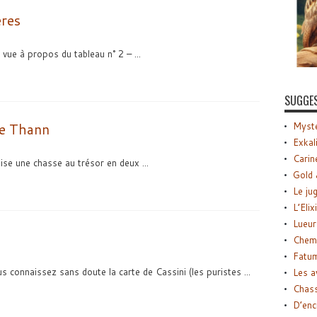
ères
ue à propos du tableau n° 2 – ...
SUGGE
de Thann
Myste
Exkal
Carin
ise une chasse au trésor en deux ...
Gold 
Le ju
L’Elix
Lueur
Chemi
Fatu
 connaissez sans doute la carte de Cassini (les puristes ...
Les a
Chas
D’enc