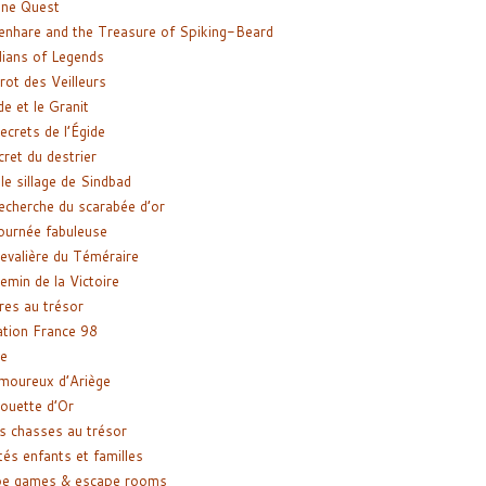
ne Quest
enhare and the Treasure of Spiking-Beard
ians of Legends
rot des Veilleurs
de et le Granit
ecrets de l’Égide
cret du destrier
le sillage de Sindbad
recherche du scarabée d’or
ournée fabuleuse
evalière du Téméraire
emin de la Victoire
res au trésor
tion France 98
e
moureux d’Ariège
ouette d’Or
s chasses au trésor
tés enfants et familles
pe games & escape rooms