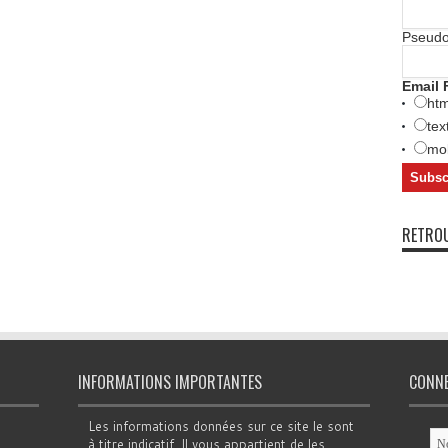
Pseud
Email 
htm
tex
mob
RETROU
INFORMATIONS IMPORTANTES
CONN
Les informations données sur ce site le sont
à titre indicatif. Il vous appartient de les