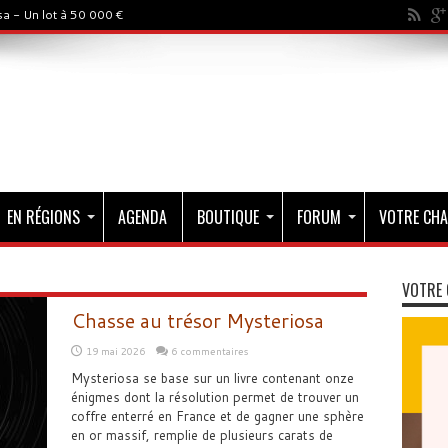
a - Un lot à 50 000 €
EN RÉGIONS
AGENDA
BOUTIQUE
FORUM
VOTRE CHA
VOTRE 
Chasse au trésor Mysteriosa
19 mai 2026
6 commentaires
Mysteriosa se base sur un livre contenant onze
énigmes dont la résolution permet de trouver un
coffre enterré en France et de gagner une sphère
en or massif, remplie de plusieurs carats de