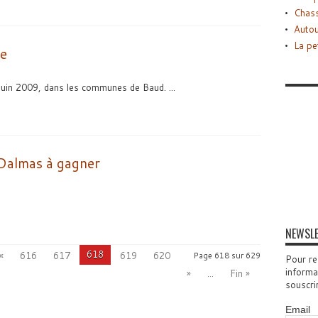
Chass
Autou
La pe
ne
juin 2009, dans les communes de Baud. ...
 Dalmas à gagner
NEWSL
618
«
616
617
619
620
Page 618 sur 629
Pour re
informa
»
...
Fin »
souscri
Email