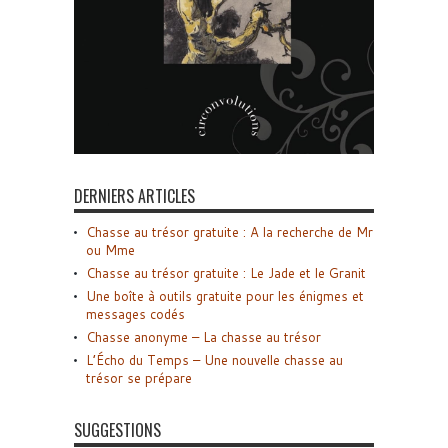
DERNIERS ARTICLES
Chasse au trésor gratuite : A la recherche de Mr
ou Mme
Chasse au trésor gratuite : Le Jade et le Granit
Une boîte à outils gratuite pour les énigmes et
messages codés
Chasse anonyme – La chasse au trésor
L’Écho du Temps – Une nouvelle chasse au
trésor se prépare
SUGGESTIONS