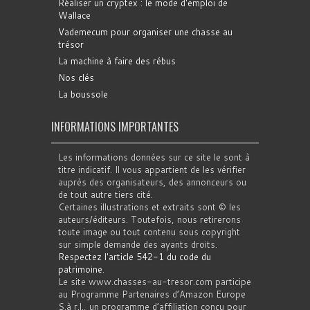
Réaliser un cryptex : le mode d'emploi de
Wallace
Vademecum pour organiser une chasse au
trésor
La machine à faire des rébus
Nos clés
La boussole
INFORMATIONS IMPORTANTES
Les informations données sur ce site le sont à
titre indicatif. Il vous appartient de les vérifier
auprès des organisateurs, des annonceurs ou
de tout autre tiers cité.
Certaines illustrations et extraits sont © les
auteurs/éditeurs. Toutefois, nous retirerons
toute image ou tout contenu sous copyright
sur simple demande des ayants droits.
Respectez l'article 542-1 du code du
patrimoine
.
Le site www.chasses-au-tresor.com participe
au Programme Partenaires d’Amazon Europe
S.à r.l., un programme d’affiliation conçu pour