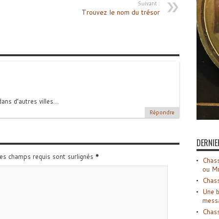
Suivant :
Trouvez le nom du trésor
dans d’autres villes…
Répondre
DERNIE
Les champs requis sont surlignés
*
Chass
ou M
Chass
Une b
mess
Chass