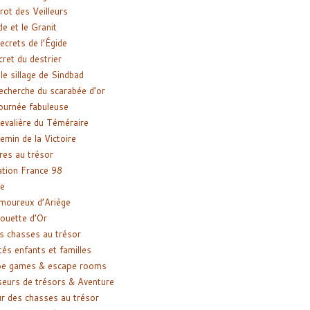
rot des Veilleurs
de et le Granit
ecrets de l’Égide
cret du destrier
le sillage de Sindbad
recherche du scarabée d’or
ournée fabuleuse
evalière du Téméraire
emin de la Victoire
res au trésor
tion France 98
e
moureux d’Ariège
ouette d’Or
s chasses au trésor
tés enfants et familles
pe games & escape rooms
eurs de trésors & Aventure
r des chasses au trésor