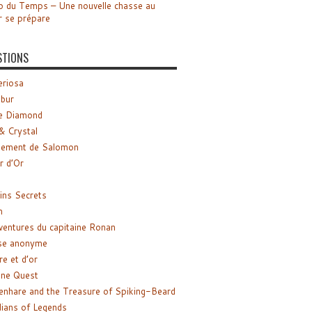
o du Temps – Une nouvelle chasse au
r se prépare
STIONS
riosa
ibur
e Diamond
& Crystal
gement de Salomon
ir d’Or
ns Secrets
m
ventures du capitaine Ronan
se anonyme
re et d’or
ne Quest
enhare and the Treasure of Spiking-Beard
ians of Legends