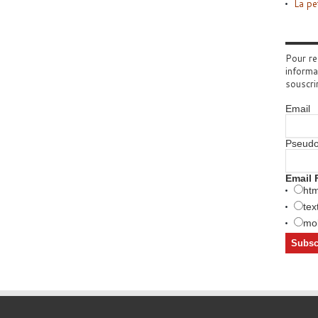
La pe
Pour re
informa
souscri
Email
Pseud
Email 
htm
tex
mob