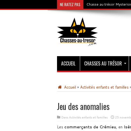
NE RATEZ PAS
Chasse au trésor Mysterios
ACCUEIL
CHASSES AU TRÉSOR
Accueil
»
Activités enfants et familles
Jeu des anomalies
Dans
Activités enfants et familles
25 novemb
Les
commerçants de Crémieu
, en
Isè