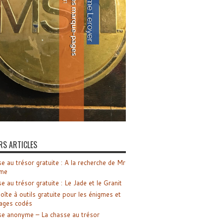
RS ARTICLES
e au trésor gratuite : A la recherche de Mr
me
e au trésor gratuite : Le Jade et le Granit
oîte à outils gratuite pour les énigmes et
ages codés
e anonyme – La chasse au trésor