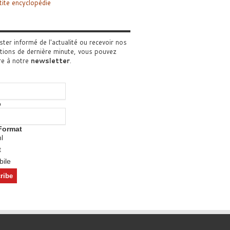
tite encyclopédie
ster informé de l'actualité ou recevoir nos
tions de dernière minute, vous pouvez
re à notre
newsletter
.
o
Format
l
t
ile