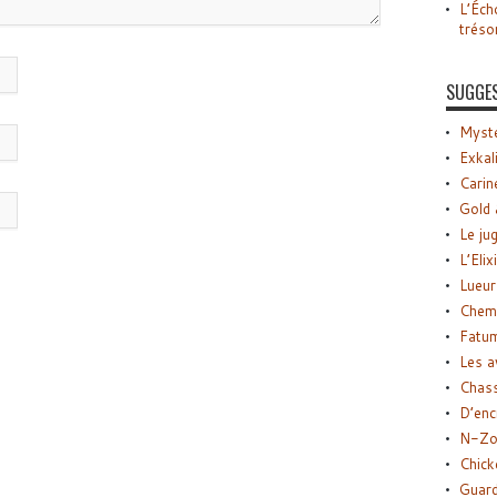
L’Éch
tréso
SUGGE
Myste
Exkal
Carin
Gold 
Le ju
L’Elix
Lueur
Chemi
Fatu
Les a
Chas
D’enc
N-Zo
Chick
Guard