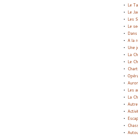
Le Ta
Le Ja
Les S
Le se
Dans 
A la 
Une j
La Ch
Le Ch
Chart
Opéra
Auror
Les a
La Ch
Autre
Activi
Esca
Chass
Autou