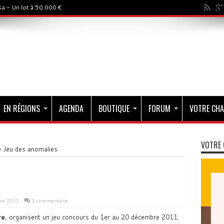
a - Un lot à 50 000 €
EN RÉGIONS
AGENDA
BOUTIQUE
FORUM
VOTRE CHA
VOTRE 
»
Jeu des anomalies
re 2011
1 commentaire
re
, organisent un jeu concours du 1er au 20 décembre 2011.